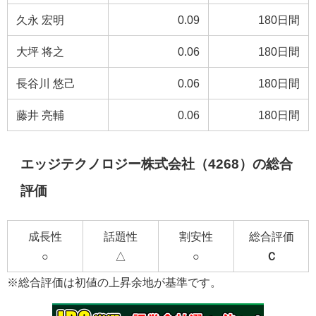
久永 宏明
0.09
180日間
大坪 将之
0.06
180日間
長谷川 悠己
0.06
180日間
藤井 亮輔
0.06
180日間
エッジテクノロジー株式会社（4268）の総合
評価
成長性
話題性
割安性
総合評価
○
△
○
Ｃ
※総合評価は初値の上昇余地が基準です。