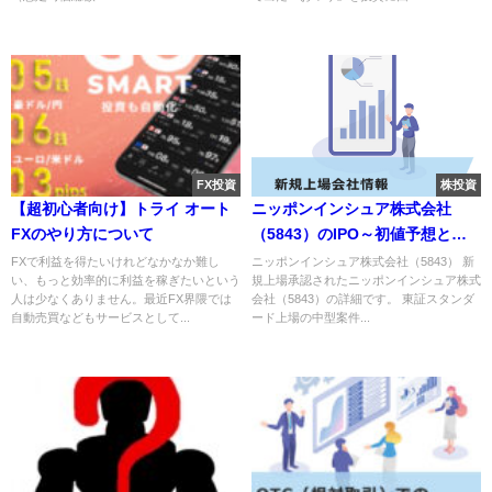
FX投資
株投資
【超初心者向け】トライ オート
ニッポンインシュア株式会社
FXのやり方について
（5843）のIPO～初値予想と新
規上場情報～
FXで利益を得たいけれどなかなか難し
ニッポンインシュア株式会社（5843） 新
い、もっと効率的に利益を稼ぎたいという
規上場承認されたニッポンインシュア株式
人は少なくありません。最近FX界隈では
会社（5843）の詳細です。 東証スタンダ
自動売買などもサービスとして...
ード上場の中型案件...