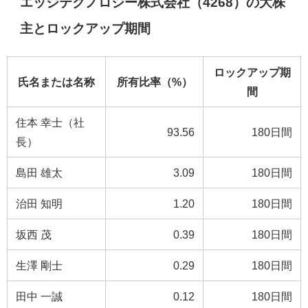
エッジテクノロジー株式会社（4268）の大株
主とロックアップ期間
ロックアップ期
氏名または名称
所有比率（%）
間
住本 幸士（社
93.56
180日間
長）
島田 雄太
3.09
180日間
治田 知明
1.20
180日間
坂西 茂
0.39
180日間
生澤 剛士
0.29
180日間
田中 一誠
0.12
180日間