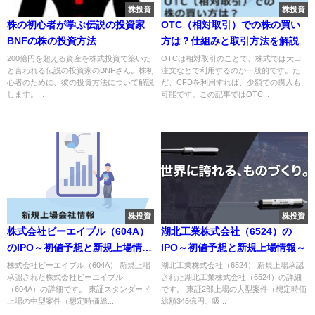
株投資
株投資
株の初心者が学ぶ伝説の投資家
OTC（相対取引）での株の買い
BNFの株の投資方法
方は？仕組みと取引方法を解説
200億円を超える資産を株式投資で築いた
OTCは相対取引のことで、株式では大口
と言われる伝説の投資家のBNFさん。株初
注文などで利用するのが一般的です。た
心者のために、彼の投資方法について解説
だ、CFDを利用すれば、少額での購入も
します。...
可能です。この記事ではOTC...
株投資
株投資
株式会社ビーエイブル（604A）
湖北工業株式会社（6524）の
のIPO～初値予想と新規上場情報
IPO～初値予想と新規上場情報～
～
株式会社ビーエイブル（604A） 新規上場
湖北工業株式会社（6524） 新規上場承認
承認された株式会社ビーエイブル
された湖北工業株式会社（6524）の詳細
（604A）の詳細です。 東証スタンダード
です。 東証2部上場の大型案件（想定時価
上場の中型案件（想定時価総...
総額345億円、吸...