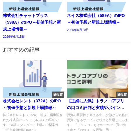
株式会社チャットプラス
ネイス株式会社（589A）のIPO
（598A）のIPO～初値予想と新
～初値予想と新規上場情報～
規上場情報～
2026年6月10日
2026年6月15日
おすすめの記事
株投資
株投資
株式会社レント（372A）のIPO
【主婦に人気】トラノコアプリ
～初値予想と新規上場情報～
の口コミ評判と実績やポイント
投資のやり方を紹介
株式会社レント（372A） 新規上場承認さ
投資の重要性が高まる中、少額から気軽に
れた株式会社レント（372A）の詳細で
投資できるサービスが続々と登場していま
す。 東証スタンダード上場の中型案件
す。 「トラノコ」もその一つで、買い物
（想定時価総額160.5...
で出た「おつり」を投資に回...