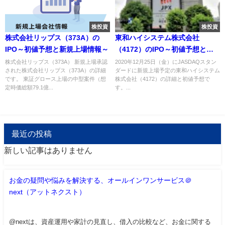
株投資
株投資
株式会社リップス（373A）の
東和ハイシステム株式会社
IPO～初値予想と新規上場情報～
（4172）のIPO～初値予想と新
規上場情報～
株式会社リップス（373A） 新規上場承認
2020年12月25日（金）にJASDAQスタン
された株式会社リップス（373A）の詳細
ダードに新規上場予定の東和ハイシステム
です。 東証グロース上場の中型案件（想
株式会社（4172）の詳細と初値予想で
定時価総額79.1億...
す。...
最近の投稿
新しい記事はありません
お金の疑問や悩みを解決する、オールインワンサービス＠
next（アットネクスト）
@nextは、資産運用や家計の見直し、借入の比較など、お金に関する