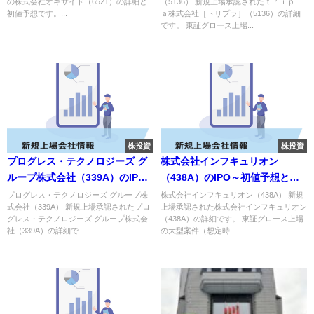
の株式会社オキサイド（6521）の詳細と
（5136） 新規上場承認されたｔｒｉｐｌ
初値予想です。...
ａ株式会社［トリプラ］（5136）の詳細
です。 東証グロース上場...
株投資
株投資
プログレス・テクノロジーズ グ
株式会社インフキュリオン
ループ株式会社（339A）のIPO
（438A）のIPO～初値予想と新
～初値予想と新規上場情報～
規上場情報～
プログレス・テクノロジーズ グループ株
株式会社インフキュリオン（438A） 新規
式会社（339A） 新規上場承認されたプロ
上場承認された株式会社インフキュリオン
グレス・テクノロジーズ グループ株式会
（438A）の詳細です。 東証グロース上場
社（339A）の詳細で...
の大型案件（想定時...