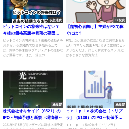
仮想通貨
FX投資
ビットコインの将来性はない？
【超初心者向け】主婦がFXで稼
今後の価格高騰や暴落の要因を
ぐには？
紹介
ビットコインの将来性は？過去の値動きを
FXはじめ 主婦の友達が投資に興味あるみ
おさらい 仮想通貨で投資を始める上で
たい コマたん先生 FXはまさに主婦にピッ
は、銘柄の将来性やプロジェクトの進捗な
タリなんだよ。詳しく解説するズラ 最近
どが重要です。 また、過去の...
はさまざまな投資方法...
株投資
株投資
株式会社オキサイド（6521）の
ｔｒｉｐｌａ株式会社［トリプ
IPO～初値予想と新規上場情報～
ラ］（5136）のIPO～初値予想
と新規上場情報～
2021年4月5日(月)マザーズに新規上場予定
ｔｒｉｐｌａ株式会社［トリプラ］