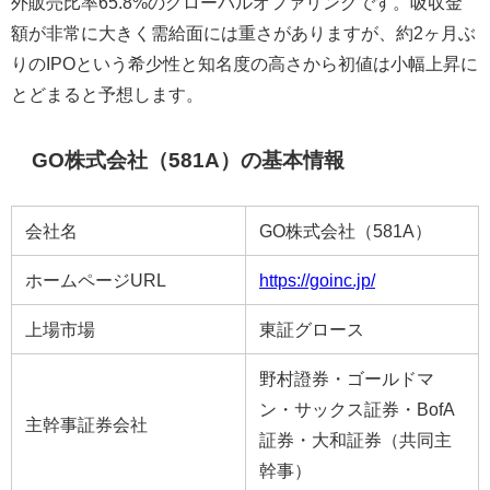
外販売比率
65.8%
のグローバルオファリングです。吸収金
額が非常に大きく需給面には重さがありますが、約
2
ヶ月ぶ
りの
IPO
という希少性と知名度の高さから初値は小幅上昇に
とどまると予想します。
GO株式会社（581A）の基本情報
会社名
GO株式会社（581A）
ホームページURL
https://goinc.jp/
上場市場
東証グロース
野村證券・ゴールドマ
ン・サックス証券・BofA
主幹事証券会社
証券・大和証券（共同主
幹事）