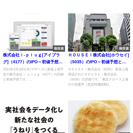
株投資
株投資
株式会社ｉ‐ｐｌｕｇ[アイプラ
ＨＯＵＳＥＩ株式会社[ホウセイ]
グ]（4177）のIPO～初値予想と
（5035）のIPO～初値予想と新
新規上場情報～
規上場情報～
2021年3月18日(木)マザーズに新規上場予
ＨＯＵＳＥＩ株式会社（5035） 新規上場
定の株式会社ｉ‐ｐｌｕｇ（4177）の詳細
承認されたＨＯＵＳＥＩ株式会社
と初値予想です。...
（5035）の詳細です。 東証グロース上場
の小型案件（想定時価総額2...