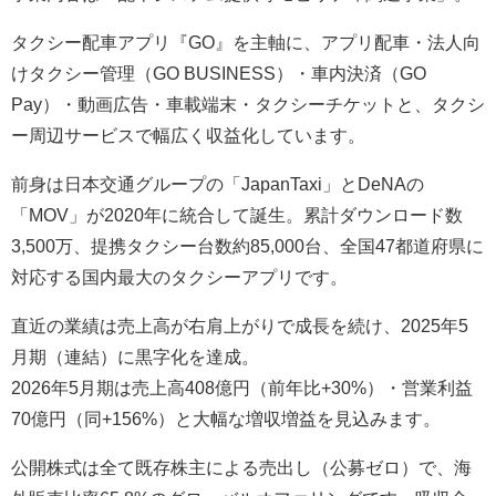
タクシー配車アプリ『
GO
』を主軸に、アプリ配車・法人向
けタクシー管理（
GO BUSINESS
）・車内決済（
GO
Pay
）・動画広告・車載端末・タクシーチケットと、タクシ
ー周辺サービスで幅広く収益化しています。
前身は日本交通グループの「
JapanTaxi
」と
DeNA
の
「
MOV
」が
2020
年に統合して誕生。累計ダウンロード数
3,500
万、提携タクシー台数約
85,000
台、全国
47
都道府県に
対応する国内最大のタクシーアプリです。
直近の業績は売上高が右肩上がりで成長を続け、
2025
年
5
月期（連結）に黒字化を達成。
2026
年
5
月期は売上高
408
億円（前年比
+30%
）・営業利益
70
億円（同
+156%
）と大幅な増収増益を見込みます。
公開株式は全て既存株主による売出し（公募ゼロ）で、海