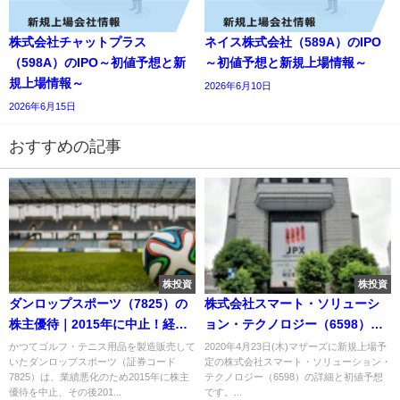
株式会社チャットプラス
ネイス株式会社（589A）のIPO
（598A）のIPO～初値予想と新
～初値予想と新規上場情報～
規上場情報～
2026年6月10日
2026年6月15日
おすすめの記事
株投資
株投資
ダンロップスポーツ（7825）の
株式会社スマート・ソリューシ
株主優待｜2015年に中止！経
ョン・テクノロジー（6598）の
緯・以前の優待内容は？
IPO～初値予想と新規上場情報～
かつてゴルフ・テニス用品を製造販売して
2020年4月23日(木)マザーズに新規上場予
いたダンロップスポーツ（証券コード
定の株式会社スマート・ソリューション・
7825）は、業績悪化のため2015年に株主
テクノロジー（6598）の詳細と初値予想
優待を中止、その後201...
です。...