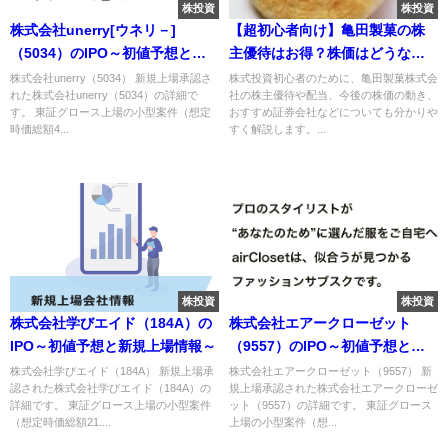
株投資
株投資
株式会社unerry[ウネリ－]
【超初心者向け】亀田製菓の株
（5034）のIPO～初値予想と新
主優待はお得？株価はどうなる
規上場情報～
の？
株式会社unerry（5034） 新規上場承認さ
株式投資初心者のために、亀田製菓株式会
れた株式会社unerry（5034）の詳細で
社の株主優待や配当、今後の株価の動き、
す。 東証グロース上場の小型案件（想定
おすすめ証券会社などについても分かりや
時価総額4...
すく解説します。...
株投資
株投資
株式会社学びエイド（184A）の
株式会社エアークローゼット
IPO～初値予想と新規上場情報～
（9557）のIPO～初値予想と新
規上場情報～
株式会社学びエイド（184A） 新規上場承
株式会社エアークローゼット（9557） 新
認された株式会社学びエイド（184A）の
規上場承認された株式会社エアークローゼ
詳細です。 東証グロース上場の小型案件
ット（9557）の詳細です。 東証グロース
（想定時価総額21....
上場の小型案件（想...