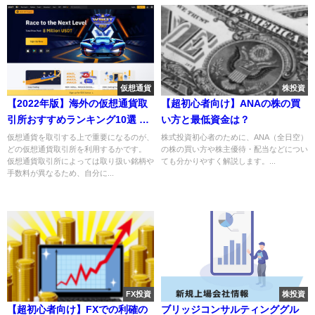
仮想通貨
株投資
【2022年版】海外の仮想通貨取
【超初心者向け】ANAの株の買
引所おすすめランキング10選 ！
い方と最低資金は？
メリットや選ぶポイントを紹介
仮想通貨を取引する上で重要になるのが、
株式投資初心者のために、ANA（全日空）
どの仮想通貨取引所を利用するかです。
の株の買い方や株主優待・配当などについ
仮想通貨取引所によっては取り扱い銘柄や
ても分かりやすく解説します。...
手数料が異なるため、自分に...
FX投資
株投資
【超初心者向け】FXでの利確の
ブリッジコンサルティンググル