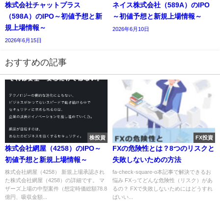
株式会社チャットプラス
ネイス株式会社（589A）のIPO
（598A）のIPO～初値予想と新
～初値予想と新規上場情報～
規上場情報～
2026年6月10日
2026年6月15日
おすすめの記事
株投資
FX投資
株式会社網屋（4258）のIPO～
FXの危険性とは？8つのリスクと
初値予想と新規上場情報～
失敗しないための方法
株式会社網屋（4258） 新規上場承認され
fa-check-square-o本記事で解決できるお
た株式会社網屋（4258）の詳細です。 マ
悩み FXってどんな危険性（リスク）があ
ザーズ上場の中型案件（想定時価総額78.8
るの？ FXで失敗しないためにはどうすれ
億円、吸収金額...
ばいい...