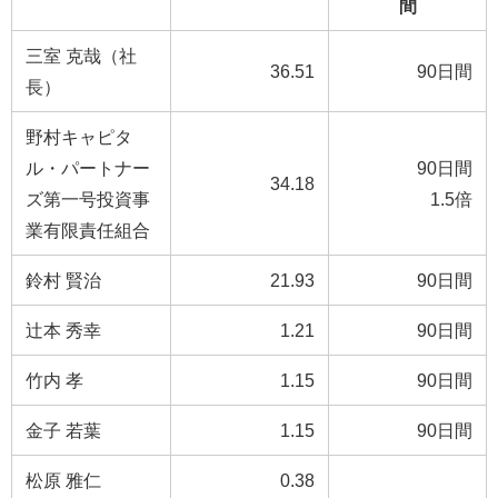
間
三室 克哉（社
36.51
90日間
長）
野村キャピタ
ル・パートナー
90日間
34.18
ズ第一号投資事
1.5倍
業有限責任組合
鈴村 賢治
21.93
90日間
辻本 秀幸
1.21
90日間
竹内 孝
1.15
90日間
金子 若葉
1.15
90日間
松原 雅仁
0.38