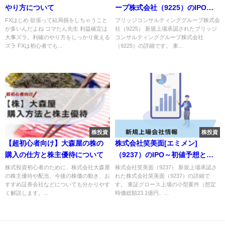
やり方について
ープ株式会社（9225）のIPO～
初値予想と新規上場情報～
FXはじめ 欲張って結局損をしちゃうこと
ブリッジコンサルティンググループ株式会
が多いんだよね コマたん先生 利益確定は
社（9225） 新規上場承認されたブリッジ
大事ズラ。利確のやり方をしっかり覚える
コンサルティンググループ株式会社
ズラ FXは初心者でも...
（9225）の詳細です。 東...
株投資
株投資
【超初心者向け】大森屋の株の
株式会社笑美面[エミメン]
購入の仕方と株主優待について
（9237）のIPO～初値予想と新
規上場情報～
株式投資初心者のために、株式会社大森屋
株式会社笑美面（9237） 新規上場承認さ
の株主優待や配当、今後の株価の動き、お
れた株式会社笑美面（9237）の詳細で
すすめ証券会社などについても分かりやす
す。 東証グロース上場の小型案件（想定
く解説します。...
時価総額23.1億円、...