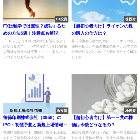
FX投資
株投資
FXは独学では無理？成功するた
【超初心者向け】ライオンの株
めの方法5選！注意点も解説
の購入の仕方は？
「FXってどうすれは独学でも勝てるよう
株式投資初心者のために、ライオンの株主
になれるの？」 「FXで稼ぎたいけど高額
優待や配当、今後の株価の動き、おすすめ
な商材を買うのは不安・・・」 あなたは
証券会社などについても分かりやすく解説
このようなお悩みをお持ち...
します。...
株投資
株投資
笹徳印刷株式会社（3958）の
【超初心者向け】第一三共の株
IPO～初値予想と新規上場情報～
価は今後どうなるの？
笹徳印刷株式会社（3958） 新規上場承認
株式投資初心者のために、第一三共株式会
された笹徳印刷株式会社（3958）の詳細
社の株主優待や配当、今後の株価の動き、