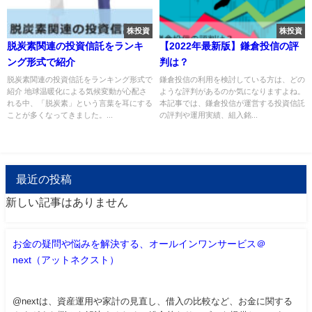
株投資
株投資
脱炭素関連の投資信託をランキ
【2022年最新版】鎌倉投信の評
ング形式で紹介
判は？
脱炭素関連の投資信託をランキング形式で
鎌倉投信の利用を検討している方は、どの
紹介 地球温暖化による気候変動が心配さ
ような評判があるのか気になりますよね。
れる中、「脱炭素」という言葉を耳にする
本記事では、鎌倉投信が運営する投資信託
ことが多くなってきました。...
の評判や運用実績、組入銘...
最近の投稿
新しい記事はありません
お金の疑問や悩みを解決する、オールインワンサービス＠
next（アットネクスト）
@nextは、資産運用や家計の見直し、借入の比較など、お金に関する