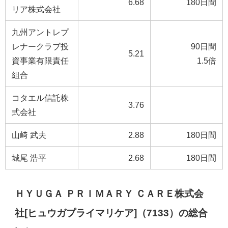
6.68
180日間
リア株式会社
九州アントレプ
レナークラブ投
90日間
5.21
資事業有限責任
1.5倍
組合
コタエル信託株
3.76
式会社
山﨑 武夫
2.88
180日間
城尾 浩平
2.68
180日間
ＨＹＵＧＡ ＰＲＩＭＡＲＹ ＣＡＲＥ株式会
社[ヒュウガプライマリケア]（7133）の総合