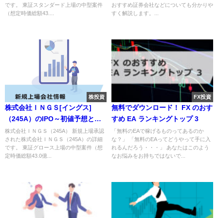
です。 東証スタンダード上場の中型案件
おすすめ証券会社などについても分かりや
（想定時価総額43....
すく解説します。...
株投資
FX投資
株式会社ＩＮＧＳ[イングス]
無料でダウンロード！ FX のおす
（245A）のIPO～初値予想と新
すめ EA ランキングトップ 3
規上場情報～
株式会社ＩＮＧＳ（245A） 新規上場承認
「無料のEAで稼げるものってあるのか
された株式会社ＩＮＧＳ（245A）の詳細
な？」 「無料のEAってどうやって手に入
です。 東証グロース上場の中型案件（想
れるんだろう・・・」 あなたはこのよう
定時価総額43.0億...
なお悩みをお持ちではないで...