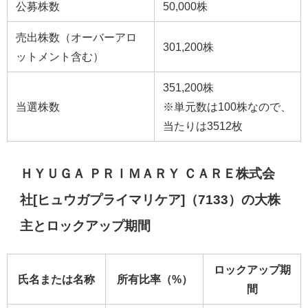
公募株数
50,000株
売出株数（オーバーアロ
301,200株
ットメント含む）
351,200株
当選株数
※単元数は100株なので、
当たりは3512枚
ＨＹＵＧＡ ＰＲＩＭＡＲＹ ＣＡＲＥ株式会
社[ヒュウガプライマリケア]（7133）の大株
主とロックアップ期間
ロックアップ期
氏名または名称
所有比率（%）
間