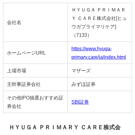
ＨＹＵＧＡ ＰＲＩＭＡＲ
Ｙ ＣＡＲＥ株式会社[ヒュ
会社名
ウガプライマリケア]
（7133）
https://www.hyuga-
ホームページURL
primary.care/ja/index.html
上場市場
マザーズ
主幹事証券会社
みずほ証券
その他IPO抽選おすすめ証
SBI証券
券会社
ＨＹＵＧＡ ＰＲＩＭＡＲＹ ＣＡＲＥ株式会