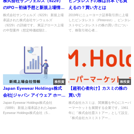
株式会社サンウェルズ（9229）
ピンタレストの株は日本でも買
のIPO～初値予想と新規上場情報
えるの？買い方とは
～
株式会社サンウェルズ（9229） 新規上場
2019年にニューヨーク証券取引所に上場
承認された株式会社サンウェルズ
したピンタレスト（Pinterest）。ピンタレ
（9229）の詳細です。 東証グロース上場
ストやピンタレストの株の買い方につい
の中型案件（想定時価総額2...
て、株取引初心者...
株投資
株投資
Japan Eyewear Holdings株式
【超初心者向け】カスミの株の
会社[ジャパン アイウェア ホール
買い方
ディングス]（5889）のIPO～初
Japan Eyewear Holdings株式会社
株式会社カスミは、関東圏を中心にスーパ
（5889） 新規上場承認されたJapan
ーマーケットを展開する企業です。1961
値予想と新規上場情報～
Eyewear Holdings株式会社（5...
年に「株式会社霞ストアー」として設立、
「株式会社カスミストアー...