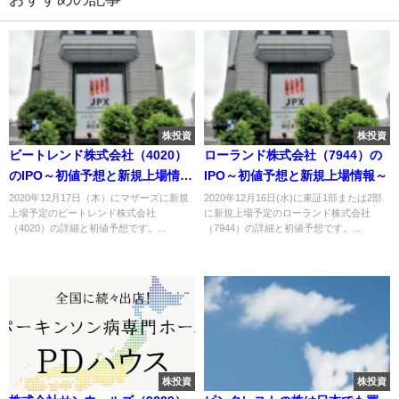
株投資
株投資
ビートレンド株式会社（4020）
ローランド株式会社（7944）の
のIPO～初値予想と新規上場情報
IPO～初値予想と新規上場情報～
～
2020年12月17日（木）にマザーズに新規
2020年12月16日(水)に東証1部または2部
上場予定のビートレンド株式会社
に新規上場予定のローランド株式会社
（4020）の詳細と初値予想です。...
（7944）の詳細と初値予想です。...
株投資
株投資