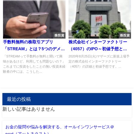
株投資
株投資
手数料無料の株取引アプリ
株式会社インターファクトリー
「STREAM」とは？5つのデメリ
（4057）のIPO～初値予想と新
ットに注意！
規上場情報～
「STREAMって手数料が無料と聞いて興
2020年8月25日(火)マザーズに新規上場予
味があるけど、利用しても問題ないの？」
定の株式会社インターファクトリー
これまでに投資をしたことの無い投資未経
（4057）の詳細と初値予想です。...
験者の中には、こうした...
最近の投稿
新しい記事はありません
お金の疑問や悩みを解決する、オールインワンサービス＠
next（アットネクスト）