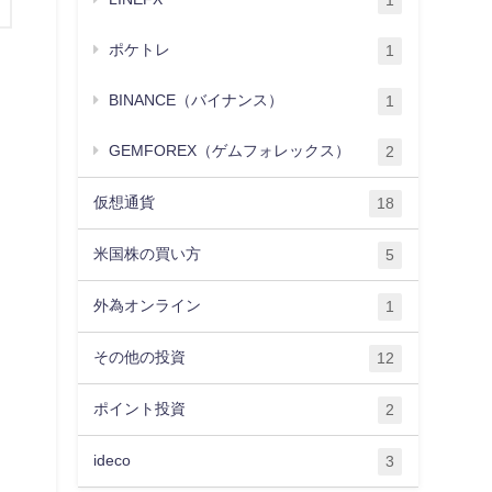
1
ポケトレ
1
BINANCE（バイナンス）
1
GEMFOREX（ゲムフォレックス）
2
仮想通貨
18
米国株の買い方
5
外為オンライン
1
その他の投資
12
ポイント投資
2
ideco
3