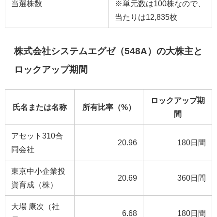
当選株数
※単元数は100株なので、
当たりは12,835枚
株式会社システムエグゼ（548A）の大株主と
ロックアップ期間
ロックアップ期
氏名または名称
所有比率（%）
間
アセット310合
20.96
180日間
同会社
東京中小企業投
20.69
360日間
資育成（株）
大場 康次（社
6.68
180日間