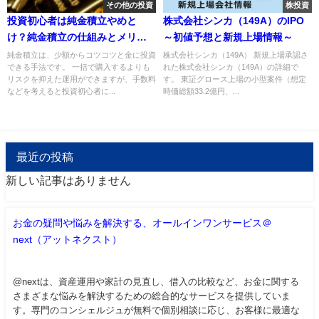
その他の投資
株投資
投資初心者は純金積立やめと
株式会社シンカ（149A）のIPO
け？純金積立の仕組みとメリッ
～初値予想と新規上場情報～
ト・デメリットについて解説
純金積立は、少額からコツコツと金に投資
株式会社シンカ（149A） 新規上場承認さ
できる手法です。 一括で購入するよりも
れた株式会社シンカ（149A）の詳細で
リスクを抑えた運用ができますが、手数料
す。 東証グロース上場の小型案件（想定
などを考えると投資初心者に...
時価総額33.2億円、...
最近の投稿
新しい記事はありません
お金の疑問や悩みを解決する、オールインワンサービス＠
next（アットネクスト）
@nextは、資産運用や家計の見直し、借入の比較など、お金に関する
さまざまな悩みを解決するための総合的なサービスを提供していま
す。専門のコンシェルジュが無料で個別相談に応じ、お客様に最適な