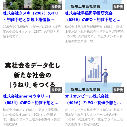
株投資
株投資
株式会社タスキ（2987）のIPO
株式会社早稲田学習研究会
～初値予想と新規上場情報～
（5869）のIPO～初値予想と新
規上場情報～
2020年10月2日(金)マザーズに新規上場予
株式会社早稲田学習研究会（5869） 新規
定の株式会社タスキ（2987）の詳細と初
上場承認された株式会社早稲田学習研究会
値予想です。...
（5869）の詳細です。 東証スタンダード
上場の中型案件（想...
株投資
株投資
株式会社unerry[ウネリ－]
オリオンビール株式会社
（5034）のIPO～初値予想と新
（409A）のIPO～初値予想と新
規上場情報～
規上場情報～
株式会社unerry（5034） 新規上場承認さ
オリオンビール株式会社（409A） 新規上
れた株式会社unerry（5034）の詳細で
場承認されたオリオンビール株式会社
す。 東証グロース上場の小型案件（想定
（409A）の詳細です。 東証プライム上場
時価総額4...
の大型案件（想定時価総...