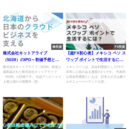
株投資
FX投資
株式会社キットアライブ
【超FX初心者】メキシコ ペソ ス
（5039）のIPO～初値予想と新
ワップ ポイントで生活するに
規上場情報～
は？
株式会社キットアライブ（5039） 新規上
メキシコペソは、高金利通貨としてFXで
場承認された株式会社キットアライブ
非常に人気のある通貨の1つです。 代表的
（5039）の詳細です。 札証アンビシャス
な高金利通貨といえば、日本人の方は豪ド
上場上場の小型案件（想...
ルやニュージーランドを思...