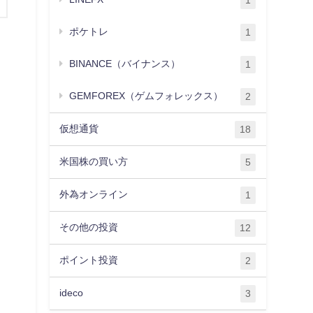
1
ポケトレ
1
BINANCE（バイナンス）
1
GEMFOREX（ゲムフォレックス）
2
仮想通貨
18
米国株の買い方
5
外為オンライン
1
その他の投資
12
ポイント投資
2
ideco
3