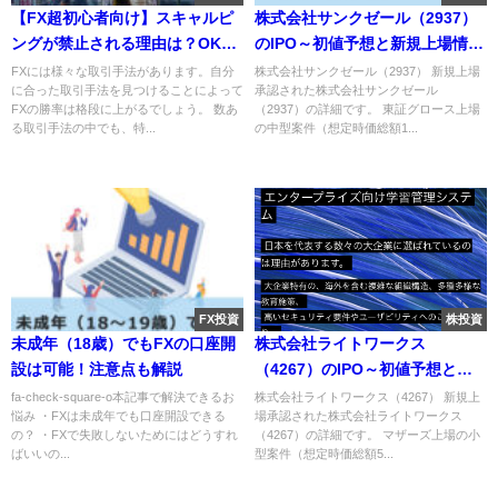
【FX超初心者向け】スキャルピ
株式会社サンクゼール（2937）
ングが禁止される理由は？OKな
のIPO～初値予想と新規上場情報
会社はここ
～
FXには様々な取引手法があります。自分
株式会社サンクゼール（2937） 新規上場
に合った取引手法を見つけることによって
承認された株式会社サンクゼール
FXの勝率は格段に上がるでしょう。 数あ
（2937）の詳細です。 東証グロース上場
る取引手法の中でも、特...
の中型案件（想定時価総額1...
FX投資
株投資
未成年（18歳）でもFXの口座開
株式会社ライトワークス
設は可能！注意点も解説
（4267）のIPO～初値予想と新
規上場情報～
fa-check-square-o本記事で解決できるお
株式会社ライトワークス（4267） 新規上
悩み ・FXは未成年でも口座開設できる
場承認された株式会社ライトワークス
の？ ・FXで失敗しないためにはどうすれ
（4267）の詳細です。 マザーズ上場の小
ばいいの...
型案件（想定時価総額5...