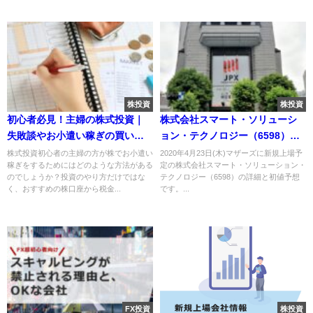
株投資
株投資
初心者必見！主婦の株式投資｜
株式会社スマート・ソリューシ
失敗談やお小遣い稼ぎの買い方
ョン・テクノロジー（6598）の
のコツ,保有銘柄,おすすめ投資ブ
IPO～初値予想と新規上場情報～
株式投資初心者の主婦の方が株でお小遣い
2020年4月23日(木)マザーズに新規上場予
稼ぎをするためにはどのような方法がある
定の株式会社スマート・ソリューション・
ログを紹介
のでしょうか？投資のやり方だけではな
テクノロジー（6598）の詳細と初値予想
く、おすすめの株口座から税金...
です。...
FX投資
株投資