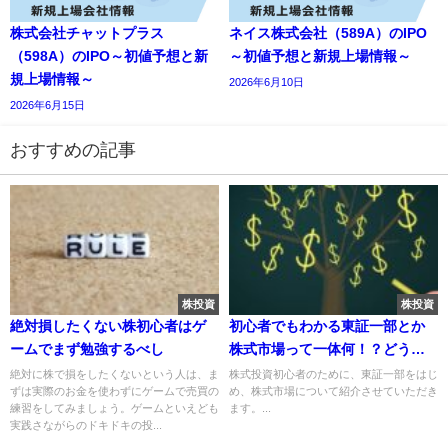
株式会社チャットプラス
ネイス株式会社（589A）のIPO
（598A）のIPO～初値予想と新
～初値予想と新規上場情報～
規上場情報～
2026年6月10日
2026年6月15日
おすすめの記事
株投資
株投資
絶対損したくない株初心者はゲ
初心者でもわかる東証一部とか
ームでまず勉強するべし
株式市場って一体何！？どう違
うの？
絶対に株で損をしたくないという人は、ま
株式投資初心者のために、東証一部をはじ
ずは実際のお金を使わずにゲームで売買の
め、株式市場について紹介させていただき
練習をしてみましょう。ゲームといえども
ます。...
実践さながらのドキドキの投...