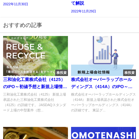
て解説
2022年11月30日
2022年11月29日
おすすめの記事
株投資
株投資
三和油化工業株式会社（4125）
株式会社オーバーラップホール
のIPO～初値予想と新規上場情報
ディングス（414A）のIPO～初
～
値予想と新規上場情報～
三和油化工業株式会社（4125） 新規上場
株式会社オーバーラップホールディングス
承認された三和油化工業株式会社
（414A） 新規上場承認された株式会社オ
（4125）の詳細です。 JASDAQスタンダ
ーバーラップホールディングス（414A）
ード上場の中型案件（想...
の詳細です。 東証グ...