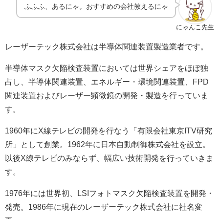
ふふふ、あるにゃ。おすすめの会社教えるにゃ
にゃんこ先生
レーザーテック株式会社は半導体関連装置製造業者です。
半導体マスク欠陥検査装置においては世界シェアをほぼ独
占し、半導体関連装置、エネルギー・環境関連装置、
FPD
関連装置およびレーザー顕微鏡の開発・製造を行っていま
す。
1960
年に
X
線テレビの開発を行なう「有限会社東京
ITV
研究
所」として創業。
1962
年に日本自動制御株式会社を設立。
以後
X
線テレビのみならず、幅広い技術開発を行っていきま
す。
1976
年には世界初、
LSI
フォトマスク欠陥検査装置を開発・
発売。
1986
年に現在のレーザーテック株式会社に社名変