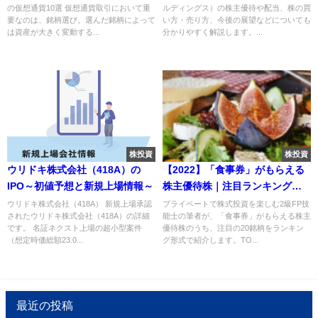
の仮想通貨10選 仮想通貨取引において重
ルディングス）の株主優待や配当、株の買
徹底比較
要なのは、銘柄選び。選んだ銘柄によって
い方・売り方、今後の展望などについても
は資産が大きく変動する...
分かりやすく解説します。...
株投資
株投資
ウリドキ株式会社（418A）の
【2022】「食事券」がもらえる
IPO～初値予想と新規上場情報～
株主優待株｜注目ランキング
TOP20
ウリドキ株式会社（418A） 新規上場承認
プライベートで株式投資を楽しむ2級FP技
されたウリドキ株式会社（418A）の詳細
能士の筆者が、「食事券」がもらえる株主
です。 名証ネクスト上場の超小型案件
優待株のうち、注目の20銘柄をランキン
（想定時価総額23.0...
グ形式で紹介します。TO...
最近の投稿