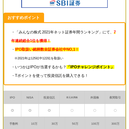
おすすめポイント
・「みんなの株式 2021年ネット証券年間ランキング」にて、
7
年連続総合1位を獲得！
・
IPO取扱い銘柄数全証券会社中NO,1！
※2021年は125社中122社を取扱い
・いつかはIPOが当選するかも？
「IPOチャレンジポイント」
・Tポイントを使って投資信託を購入できる！
IPO
NISA
投資信託
外国株
夜間取引
単元未満株
◎
◎
◎
〇
〇
〇
手数料
10万
30万
50万
100万
300万