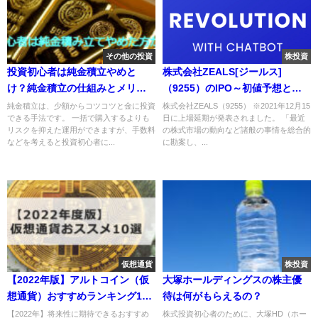
その他の投資
株投資
投資初心者は純金積立やめと
株式会社ZEALS[ジールス]
け？純金積立の仕組みとメリッ
（9255）のIPO～初値予想と新
ト・デメリットについて解説
規上場情報～
純金積立は、少額からコツコツと金に投資
株式会社ZEALS（9255） ※2021年12月15
できる手法です。 一括で購入するよりも
日に上場延期が発表されました。 「最近
リスクを抑えた運用ができますが、手数料
の株式市場の動向など諸般の事情を総合的
などを考えると投資初心者に...
に勘案し、...
仮想通貨
株投資
【2022年版】アルトコイン（仮
大塚ホールディングスの株主優
想通貨）おすすめランキング10
待は何がもらえるの？
選！最新の銘柄なども踏まえて
【2022年】将来性に期待できるおすすめ
株式投資初心者のために、大塚HD（ホー