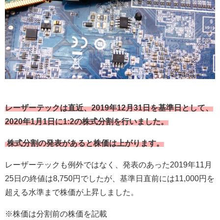
レーザーテックは直近、2019年12月31日を基準日として、
2020年1月1日に1:2の株式分割を行いました。
株式分割の発表があると株価は上がります。
レーザーテックも例外ではなく、発表のあった
2019
年
11
月
25
日の終値は
8,750
円でしたが、基準日直前には
11,000
円を
超える水準まで株価が上昇しました。
※株価は分割前の株価を記載