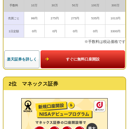
手数料
10万
30万
50万
100万
300万
売買ごと
99円
275円
275円
535円
1013円
1日定額
0円
0円
0円
0円
3300円
※手数料は税込価格です
楽天証券を詳しく
すぐに無料口座開設
2位 マネックス証券