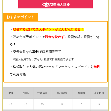
おすすめポイント
・
取引するだけで楽天ポイントがどんどん貯まる！
・貯めた楽天ポイントで
現金を使わずに
投資信託に投資ができ
る！
・楽天会員なら
30秒
で口座開設完了！
※楽天会員でない方も2分程度で口座開設できます
・株式取引で人気の高いツール「マーケットスピード」を
無料
で利用可能
IPO
NISA
投資信託
外国株
夜間取引
単元未満株
〇
〇
◎
◎
△
×