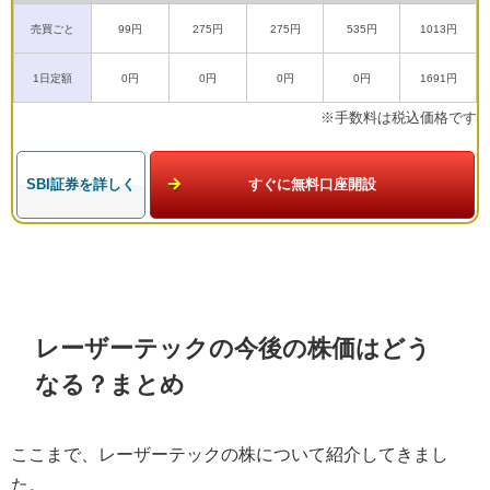
売買ごと
99円
275円
275円
535円
1013円
1日定額
0円
0円
0円
0円
1691円
※手数料は税込価格です
SBI証券を詳しく
すぐに無料口座開設
レーザーテックの今後の株価はどう
なる？まとめ
ここまで、レーザーテックの株について紹介してきまし
た。