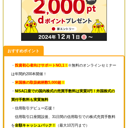
おすすめポイント
・
投資初心者向けサポートNO,1！
※無料のオンラインセミナー
は年間約200本開催！
・
米国株の取扱銘柄数5,000超！
・
NISA口座での国内株式の売買手数料は実質0円！外国株式の
買付手数料も実質無料
・信用取引デビュー応援！
信用取引口座開設後、31日間の信用取引での株式売買手数料
を
全額キャッシュバック！
（最大10万円まで）