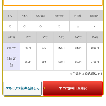
IPO
NISA
投資信託
外国株
夜間取引
単元未満株
◎
◎
◎
〇
△
×
手数料
10万
30万
50万
100万
300万
売買ごと
99円
275円
275円
535円
1013円
1日定
550円
550円
550円
550円
2750円
額
※手数料は税込価格です
マネックス証券を詳しく
すぐに無料口座開設