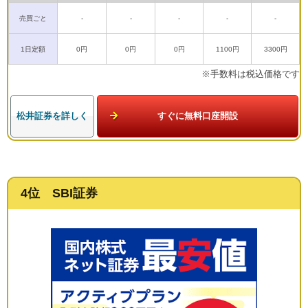
売買ごと
-
-
-
-
-
1日定額
0円
0円
0円
1100円
3300円
※手数料は税込価格です
松井証券を詳しく
すぐに無料口座開設
4位 SBI証券