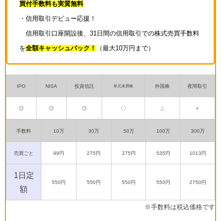
買付手数料も実質無料
・信用取引デビュー応援！
信用取引口座開設後、31日間の信用取引での株式売買手数料
を
全額キャッシュバック！
（最大10万円まで）
IPO
NISA
投資信託
外国株
夜間取引
単元未満株
◎
◎
◎
〇
△
×
手数料
10万
30万
50万
100万
300万
売買ごと
99円
275円
275円
535円
1013円
1日定
550円
550円
550円
550円
2750円
額
※手数料は税込価格です