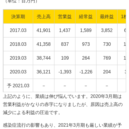
（単位：百万円）
決算期
売上高
営業益
経常益
最終益
1
2017.03
41,901
1,437
1,589
3,852
64
2018.03
41,358
837
973
730
12
2019.03
38,744
109
264
769
12
2020.03
36,121
-1,393
-1,226
204
3
予 2021.03
－
－
－
－
上記のように、業績は伸び悩んでいます。2020年3月期は
営業利益がかなりの赤字になりましたが、原因は売上高の
減少による利益の圧迫です。
感染症流行の影響もあり、2021年3月期も厳しい業績が予