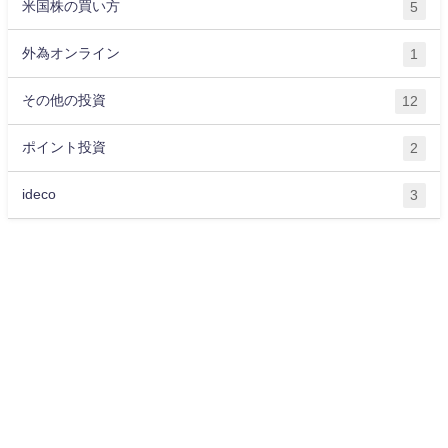
米国株の買い方
5
外為オンライン
1
その他の投資
12
ポイント投資
2
ideco
3
運営会社
プライバシーポリシー
サイトマップ
お問い合わせ
ライター紹介
お金に関する記事一覧
OKANE All Rights Reserved.