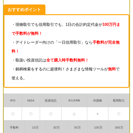
おすすめポイント
・現物取引でも信用取引でも、1日の合計約定代金が
100万円ま
で手数料が無料！
・デイトレーダー向けの「一日信用取引」なら
手数料が完全無
料！
・取扱い投資信託は
全て購入時手数料無料！
・銘柄検索をするのに超便利！さまざまな情報ツールが
無料
で
使える。
IPO
NISA
投資信託
外国株
夜間取引
単元未満株
〇
〇
〇
△
×
〇
手数料
10万
30万
50万
100万
300万