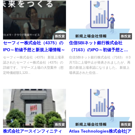
株投資
株投資
セーフィー株式会社（4375）の
住信SBIネット銀行株式会社
IPO～初値予想と新規上場情報～
（7163）のIPO～初値予想と新
規上場情報～
セーフィー株式会社（4375） 新規上場承
住信SBIネット銀行株式会社（7163） ※3
認されたセーフィー株式会社（4375）の
月7日に上場中止が発表されましたが、再
詳細です。 マザーズ上場の大型案件（想
度の新規上場承認になりました。 新規上
定時価総額1,120...
場承認された住信...
株投資
株投資
株式会社アースインフィニティ
Atlas Technologies株式会社[ア