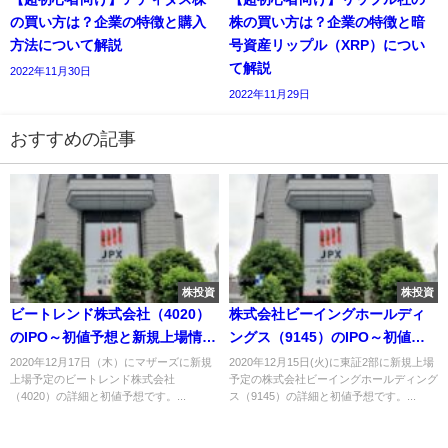
の買い方は？企業の特徴と購入
株の買い方は？企業の特徴と暗
方法について解説
号資産リップル（XRP）につい
て解説
2022年11月30日
2022年11月29日
おすすめの記事
株投資
株投資
ビートレンド株式会社（4020）
株式会社ビーイングホールディ
のIPO～初値予想と新規上場情報
ングス（9145）のIPO～初値予
～
想と新規上場情報～
2020年12月17日（木）にマザーズに新規
2020年12月15日(火)に東証2部に新規上場
上場予定のビートレンド株式会社
予定の株式会社ビーイングホールディング
（4020）の詳細と初値予想です。...
ス（9145）の詳細と初値予想です。...