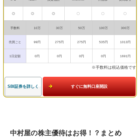
◎
◎
◎
〇
〇
〇
手数料
10万
30万
50万
100万
300万
売買ごと
99円
275円
275円
535円
1013円
1日定額
0円
0円
0円
0円
1691円
※手数料は税込価格です
SBI証券を詳しく
すぐに無料口座開設
中村屋の株主優待はお得！？まとめ