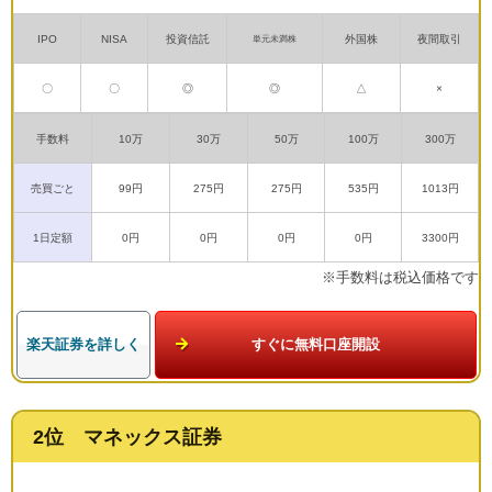
IPO
NISA
投資信託
外国株
夜間取引
単元未満株
〇
〇
◎
◎
△
×
手数料
10万
30万
50万
100万
300万
売買ごと
99円
275円
275円
535円
1013円
1日定額
0円
0円
0円
0円
3300円
※手数料は税込価格です
楽天証券を詳しく
すぐに無料口座開設
2位 マネックス証券