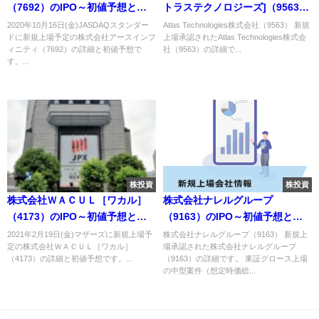
（7692）のIPO～初値予想と新
トラステクノロジーズ]（9563）
規上場情報～
のIPO～初値予想と新規上場情報
2020年10月16日(金)JASDAQスタンダー
Atlas Technologies株式会社（9563） 新規
ドに新規上場予定の株式会社アースインフ
上場承認されたAtlas Technologies株式会
～
ィニティ（7692）の詳細と初値予想で
社（9563）の詳細で...
す。...
株投資
株投資
株式会社ＷＡＣＵＬ［ワカル］
株式会社ナレルグループ
（4173）のIPO～初値予想と新
（9163）のIPO～初値予想と新
規上場情報～
規上場情報～
2021年2月19日(金)マザーズに新規上場予
株式会社ナレルグループ（9163） 新規上
定の株式会社ＷＡＣＵＬ［ワカル］
場承認された株式会社ナレルグループ
（4173）の詳細と初値予想です。...
（9163）の詳細です。 東証グロース上場
の中型案件（想定時価総...