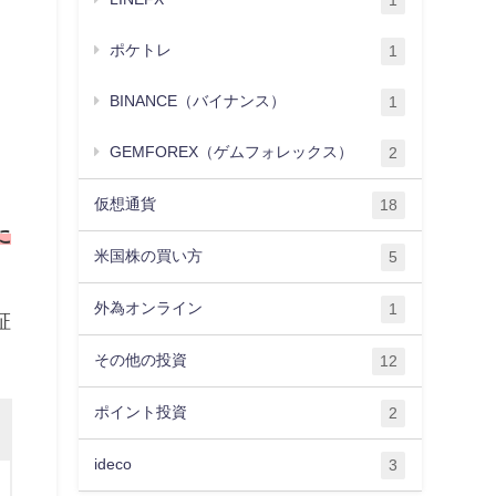
1
ポケトレ
1
BINANCE（バイナンス）
1
GEMFOREX（ゲムフォレックス）
2
仮想通貨
18
に
米国株の買い方
5
外為オンライン
1
証
その他の投資
12
ポイント投資
2
ideco
3