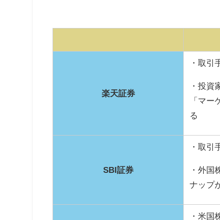
・取引
・投資
楽天証券
「マー
る
・取引
SBI証券
・外国
ナップ
・米国株