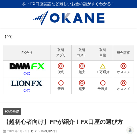
株・FX口座開設など難しいお金の話がすぐわかる！
【PR】
取引
取引
取引
FX会社
総合評価
アプリ
コスト
単位
便利
超安
１万通貨
オススメ
公式
普通
超安
千通貨
オススメ
公式
FXの基礎
【超初心者向け】FPが紹介！FX口座の選び方
2021年5月27日
2021年9月27日