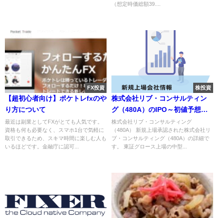
（想定時価総額39....
FX投資
株投資
【超初心者向け】ポケトレfxのや
株式会社リブ・コンサルティン
り方について
グ（480A）のIPO～初値予想と
新規上場情報～
最近は副業としてFXがとても人気です。
株式会社リブ・コンサルティング
資格も何も必要なく、スマホ1台で気軽に
（480A） 新規上場承認された株式会社リ
取引できるため、スキマ時間に楽しむ人も
ブ・コンサルティング（480A）の詳細で
いるほどです。金融庁に認可...
す。 東証グロース上場の中型...