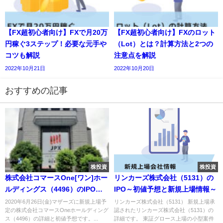
【FX超初心者向け】FXで月20万
【FX超初心者向け】FXのロット
円稼ぐ3ステップ！必要な元手や
（Lot）とは？計算方法と2つの
コツも解説
注意点を解説
2022年10月21日
2022年10月20日
おすすめの記事
株投資
株投資
株式会社コマースOne[ワン]ホー
リンカーズ株式会社（5131）の
ルディングス（4496）のIPO～
IPO～初値予想と新規上場情報～
初値予想と新規上場情報～
2020年6月26日(金)マザーズに新規上場予
リンカーズ株式会社（5131） 新規上場承
定の株式会社コマースOneホールディング
認されたリンカーズ株式会社（5131）の
ス（4496）の詳細と初値予想です。...
詳細です。 東証グロース上場の小型案件