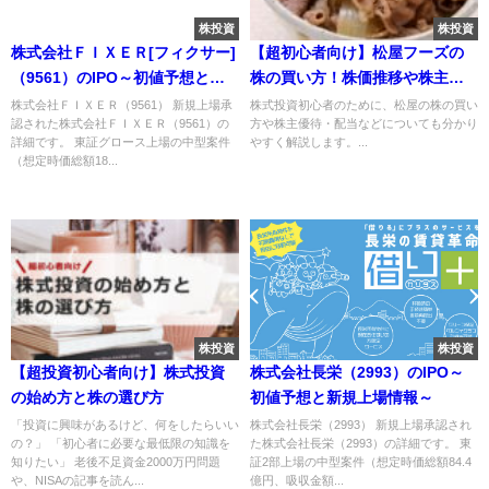
株投資
株投資
株式会社ＦＩＸＥＲ[フィクサー]
【超初心者向け】松屋フーズの
（9561）のIPO～初値予想と新
株の買い方！株価推移や株主優
規上場情報～
待も解説
株式会社ＦＩＸＥＲ（9561） 新規上場承
株式投資初心者のために、松屋の株の買い
認された株式会社ＦＩＸＥＲ（9561）の
方や株主優待・配当などについても分かり
詳細です。 東証グロース上場の中型案件
やすく解説します。...
（想定時価総額18...
株投資
株投資
【超投資初心者向け】株式投資
株式会社長栄（2993）のIPO～
の始め方と株の選び方
初値予想と新規上場情報～
「投資に興味があるけど、何をしたらいい
株式会社長栄（2993） 新規上場承認され
の？」 「初心者に必要な最低限の知識を
た株式会社長栄（2993）の詳細です。 東
知りたい」 老後不足資金2000万円問題
証2部上場の中型案件（想定時価総額84.4
や、NISAの記事を読ん...
億円、吸収金額...