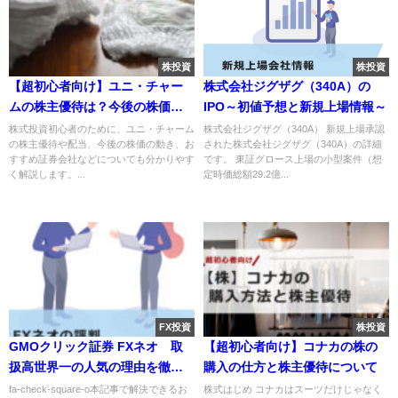
株投資
株投資
【超初心者向け】ユニ・チャー
株式会社ジグザグ（340A）の
ムの株主優待は？今後の株価
IPO～初値予想と新規上場情報～
は？
株式投資初心者のために、ユニ・チャーム
株式会社ジグザグ（340A） 新規上場承認
の株主優待や配当、今後の株価の動き、お
された株式会社ジグザグ（340A）の詳細
すすめ証券会社などについても分かりやす
です。 東証グロース上場の小型案件（想
く解説します。...
定時価総額29.2億...
FX投資
株投資
GMOクリック証券 FXネオ 取
【超初心者向け】コナカの株の
扱高世界一の人気の理由を徹底
購入の仕方と株主優待について
分析
fa-check-square-o本記事で解決できるお
株式はじめ コナカはスーツだけじゃなく