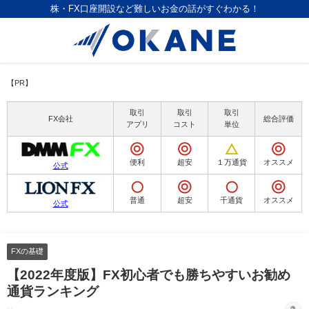
株・FX口座開設など難しいお金の話がすぐわかる！
【PR】
取引
取引
取引
FX会社
総合評価
アプリ
コスト
単位
便利
超安
１万通貨
オススメ
公式
普通
超安
千通貨
オススメ
公式
FXの基礎
【2022年度版】FX初心者でも勝ちやすいお勧め
通貨ランキング