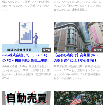
悩み GMOクリック証券 FXネオの評判が
いろいろやってるんだよ にゃんこ先生 に
知りたい GMOクリック証券 FXネオのメ
ゃんこ先生用のスーツもつくてにゃ 株式
リ...
会社コナカは、紳士服量販...
株投資
株投資
dely株式会社[デリー]（299A）
【超初心者向け】高島屋 (8233)
のIPO～初値予想と新規上場情報
の株を買うには？初心者向けに
～
解説｜株主優待、配当金情報も
dely株式会社（299A） 新規上場承認され
1831年創業の老舗百貨店・高島屋（証券
たdely株式会社（299A）の詳細です。 東
コード：8233）は、店舗やオンラインシ
あり
証グロース上場の大型案件（想定時価総額
ョップでの買い物時に10％割引が適用さ
483.4...
れる「株主優待カード」...