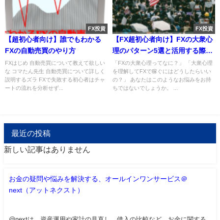
FX投資
FX投資
【超初心者向け】誰でもわかる
【FX超初心者向け】FXの大衆心
FXの自動売買のやり方
理のパターン5選と活用する際の
2つの注意点
FXはじめ 自動売買について教えて欲しい
「FXの大衆心理ってなに？」 「大衆心理
な コマたん先生 自動売買について詳しく
を理解してFXで稼ぐにはどうしたらいい
説明するズラ FXで失敗する初心者はチャ
の？」 あなたはこのようなお悩みをお持
ートの流れを分析せず...
ちではないでしょうか。 ...
最近の投稿
新しい記事はありません
お金の疑問や悩みを解決する、オールインワンサービス＠
next（アットネクスト）
@nextは、資産運用や家計の見直し、借入の比較など、お金に関する