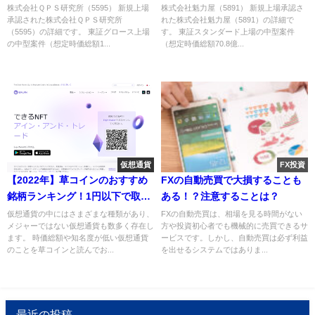
想と新規上場情報～
株式会社ＱＰＳ研究所（5595） 新規上場
株式会社魁力屋（5891） 新規上場承認さ
承認された株式会社ＱＰＳ研究所
れた株式会社魁力屋（5891）の詳細で
（5595）の詳細です。 東証グロース上場
す。 東証スタンダード上場の中型案件
の中型案件（想定時価総額1...
（想定時価総額70.8億...
仮想通貨
FX投資
【2022年】草コインのおすすめ
FXの自動売買で大損することも
銘柄ランキング！1円以下で取引
ある！？注意することは？
できる仮想通貨や見つけ方を解
仮想通貨の中にはさまざまな種類があり、
FXの自動売買は、相場を見る時間がない
メジャーではない仮想通貨も数多く存在し
方や投資初心者でも機械的に売買できるサ
説
ます。 時価総額や知名度が低い仮想通貨
ービスです。しかし、自動売買は必ず利益
のことを草コインと読んでお...
を出せるシステムではありま...
最近の投稿