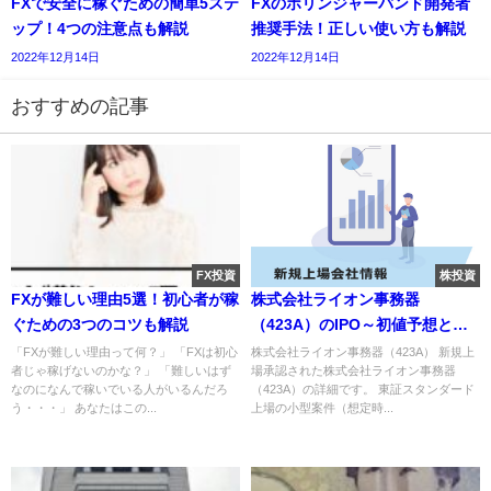
FXで安全に稼ぐための簡単5ステ
FXのボリンジャーバンド開発者
ップ！4つの注意点も解説
推奨手法！正しい使い方も解説
2022年12月14日
2022年12月14日
おすすめの記事
FX投資
株投資
FXが難しい理由5選！初心者が稼
株式会社ライオン事務器
ぐための3つのコツも解説
（423A）のIPO～初値予想と新
規上場情報～
「FXが難しい理由って何？」 「FXは初心
株式会社ライオン事務器（423A） 新規上
者じゃ稼げないのかな？」 「難しいはず
場承認された株式会社ライオン事務器
なのになんで稼いでいる人がいるんだろ
（423A）の詳細です。 東証スタンダード
う・・・」 あなたはこの...
上場の小型案件（想定時...