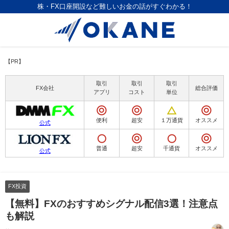
株・FX口座開設など難しいお金の話がすぐわかる！
【PR】
取引
取引
取引
FX会社
総合評価
アプリ
コスト
単位
便利
超安
１万通貨
オススメ
公式
普通
超安
千通貨
オススメ
公式
FX投資
【無料】FXのおすすめシグナル配信3選！注意点
も解説