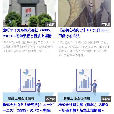
株投資
FX投資
室町ケミカル株式会社（4885）
【超初心者向け】FXで1日5000
のIPO～初値予想と新規上場情報
円儲ける方法
～
2021年2月26日(金)JASDAQスタンダード
FXはじめ 1日5000円づつ儲けていきたい
に新規上場予定の室町ケミカル株式会社
なぁ コマたん先生 できるズラ。ポイント
（4885）の詳細と初値予想です。...
を教えるズラ なかなか給料は上がらず、
それでも自分の趣味...
株投資
株投資
株式会社ＱＰＳ研究所[キューピ
株式会社魁力屋（5891）のIPO
ーエス]（5595）のIPO～初値予
～初値予想と新規上場情報～