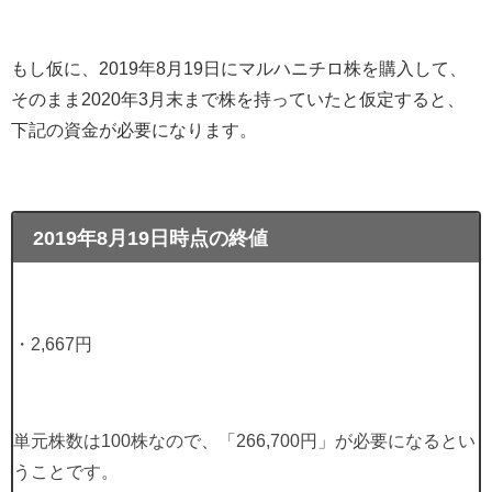
もし仮に、
2019
年
8
月
19
日にマルハニチロ株を購入して、
そのまま
2020
年
3
月末まで株を持っていたと仮定すると、
下記の資金が必要になります。
2019年8月19日時点の終値
・
2,667
円
単元株数は
100
株なので、「
266,700
円」が必要になるとい
うことです。