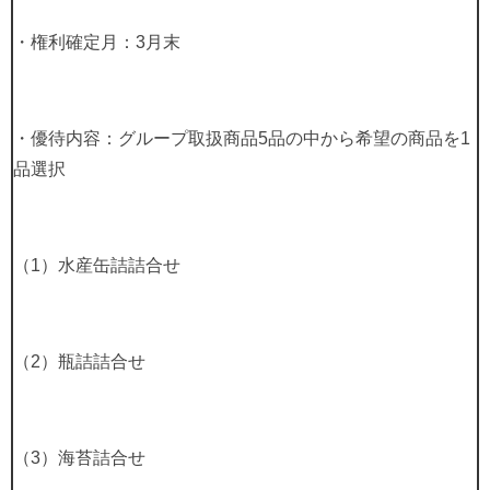
・権利確定月：
3
月末
・優待内容：グループ取扱商品
5
品の中から希望の商品を
1
品選択
（
1
）水産缶詰詰合せ
（
2
）瓶詰詰合せ
（
3
）海苔詰合せ