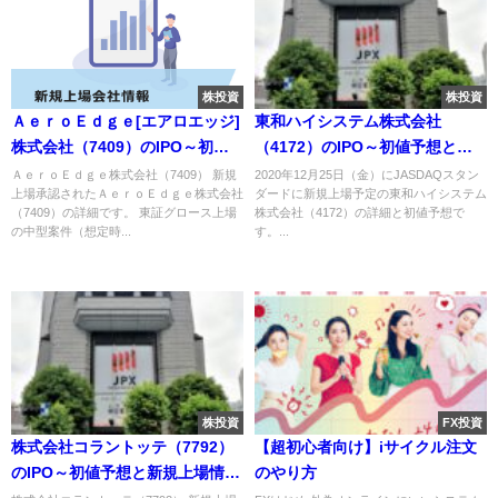
株投資
株投資
ＡｅｒｏＥｄｇｅ[エアロエッジ]
東和ハイシステム株式会社
株式会社（7409）のIPO～初値
（4172）のIPO～初値予想と新
予想と新規上場情報～
規上場情報～
ＡｅｒｏＥｄｇｅ株式会社（7409） 新規
2020年12月25日（金）にJASDAQスタン
上場承認されたＡｅｒｏＥｄｇｅ株式会社
ダードに新規上場予定の東和ハイシステム
（7409）の詳細です。 東証グロース上場
株式会社（4172）の詳細と初値予想で
の中型案件（想定時...
す。...
株投資
FX投資
株式会社コラントッテ（7792）
【超初心者向け】iサイクル注文
のIPO～初値予想と新規上場情報
のやり方