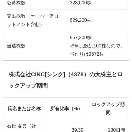
公募株数
328,000株
売出株数（オーバーアロ
629,200株
ットメント含む）
957,200株
当選株数
※単元数は100株なので、
当たりは9572枚
株式会社CINC[シンク]（4378）の大株主とロ
ックアップ期間
ロックアップ期
氏名または名称
所有比率（%）
間
石松 友典（社
39.39
180日間