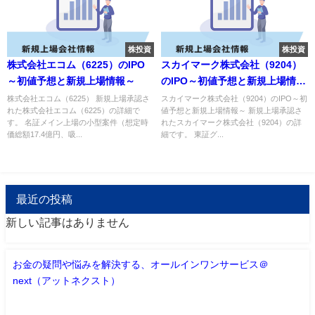
株投資
株投資
株式会社エコム（6225）のIPO
スカイマーク株式会社（9204）
～初値予想と新規上場情報～
のIPO～初値予想と新規上場情報
～
株式会社エコム（6225） 新規上場承認さ
スカイマーク株式会社（9204）のIPO～初
れた株式会社エコム（6225）の詳細で
値予想と新規上場情報～ 新規上場承認さ
す。 名証メイン上場の小型案件（想定時
れたスカイマーク株式会社（9204）の詳
価総額17.4億円、吸...
細です。 東証グ...
最近の投稿
新しい記事はありません
お金の疑問や悩みを解決する、オールインワンサービス＠
next（アットネクスト）