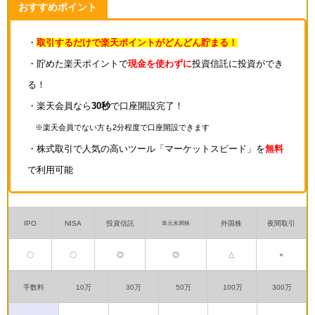
おすすめポイント
・
取引するだけで楽天ポイントがどんどん貯まる！
・貯めた楽天ポイントで
現金を使わずに
投資信託に投資ができ
る！
・楽天会員なら
30秒
で口座開設完了！
※楽天会員でない方も2分程度で口座開設できます
・株式取引で人気の高いツール「マーケットスピード」を
無料
で利用可能
IPO
NISA
投資信託
外国株
夜間取引
単元未満株
〇
〇
◎
◎
△
×
手数料
10万
30万
50万
100万
300万