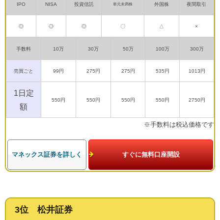
IPO
NISA
投資信託
外国株
夜間取引
単元未満株
◎
◎
◎
〇
△
×
手数料
10万
30万
50万
100万
300万
売買ごと
99円
275円
275円
535円
1013円
1日定
550円
550円
550円
550円
2750円
額
※手数料は税込価格です
マネックス証券を詳しく
すぐに無料口座開設
3位 松井証券