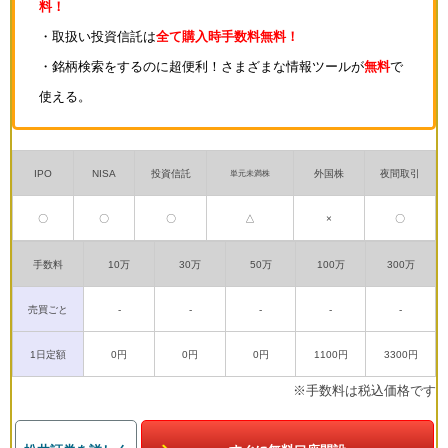
料！
・取扱い投資信託は
全て購入時手数料無料！
・銘柄検索をするのに超便利！さまざまな情報ツールが
無料
で
使える。
IPO
NISA
投資信託
外国株
夜間取引
単元未満株
〇
〇
〇
△
×
〇
手数料
10万
30万
50万
100万
300万
売買ごと
-
-
-
-
-
1日定額
0円
0円
0円
1100円
3300円
※手数料は税込価格です