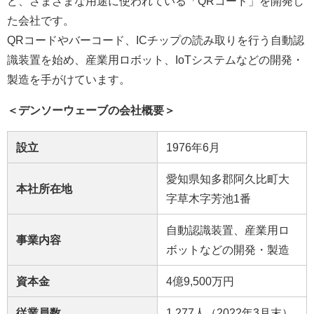
ど、さまざまな用途に使われている「QRコード」を開発し
た会社です。
QRコードやバーコード、ICチップの読み取りを行う自動認
識装置を始め、産業用ロボット、IoTシステムなどの開発・
製造を手がけています。
＜デンソーウェーブの会社概要＞
設立
1976年6月
愛知県知多郡阿久比町大
本社所在地
字草木字芳池1番
自動認識装置、産業用ロ
事業内容
ボットなどの開発・製造
資本金
4億9,500万円
従業員数
1,277人（2022年3月末）