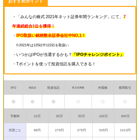
おすすめポイント
・「みんなの株式 2021年ネット証券年間ランキング」にて、
7
年連続総合1位を獲得！
・
IPO取扱い銘柄数全証券会社中NO,1！
※2021年は125社中122社を取扱い
・いつかはIPOが当選するかも？
「IPOチャレンジポイント」
・Tポイントを使って投資信託を購入できる！
IPO
NISA
投資信託
外国株
夜間取引
単元未満株
◎
◎
◎
〇
〇
〇
手数料
10万
30万
50万
100万
300万
売買ごと
99円
275円
275円
535円
1013円