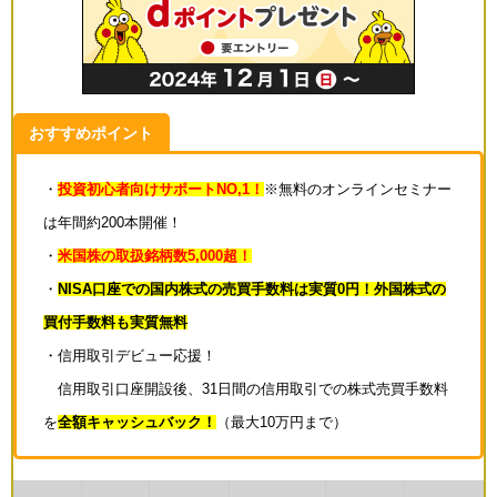
おすすめポイント
・
投資初心者向けサポートNO,1！
※無料のオンラインセミナー
は年間約200本開催！
・
米国株の取扱銘柄数5,000超！
・
NISA口座での国内株式の売買手数料は実質0円！外国株式の
買付手数料も実質無料
・信用取引デビュー応援！
信用取引口座開設後、31日間の信用取引での株式売買手数料
を
全額キャッシュバック！
（最大10万円まで）