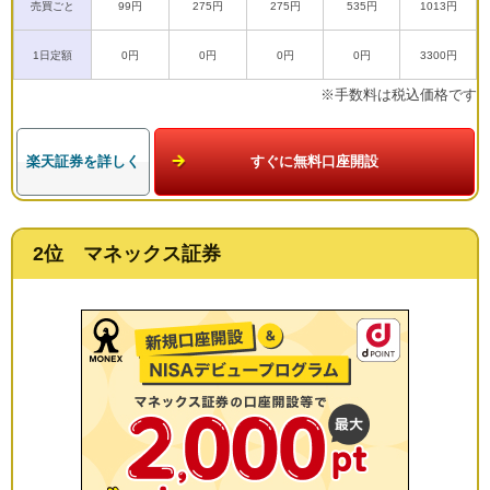
売買ごと
99円
275円
275円
535円
1013円
1日定額
0円
0円
0円
0円
3300円
※手数料は税込価格です
楽天証券を詳しく
すぐに無料口座開設
2位 マネックス証券