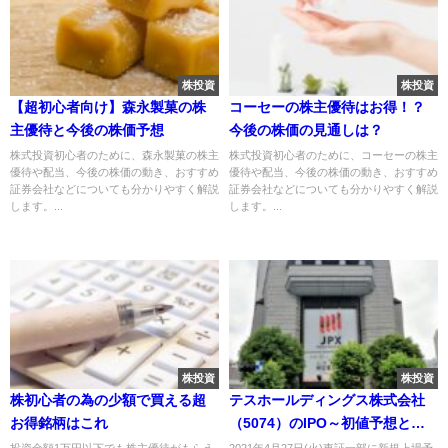
株投資
株投資
【超初心者向け】森永製菓の株
コーセーの株主優待はお得！？
主優待と今後の株価予想
今後の株価の見通しは？
株式投資初心者のために、森永製菓の株主
株式投資初心者のために、コーセーの株主
優待や配当、今後の株価の動き、おすすめ
優待や配当、今後の株価の動き、おすすめ
証券会社などについても分かりやすく解説
証券会社などについても分かりやすく解説
します。...
します。...
株投資
株投資
株初心者の為の少額で買える超
テスホールディングス株式会社
お得銘柄はこれ
（5074）のIPO～初値予想と新
規上場情報～
投資金額1万円以下でも株主優待がもらえ
2021年4月27日(火)東証一部に新規上場予