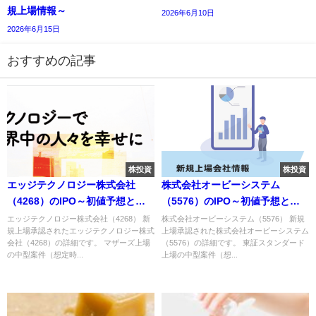
規上場情報～
2026年6月10日
2026年6月15日
おすすめの記事
株投資
株投資
エッジテクノロジー株式会社
株式会社オービーシステム
（4268）のIPO～初値予想と新
（5576）のIPO～初値予想と新
規上場情報～
規上場情報～
エッジテクノロジー株式会社（4268） 新
株式会社オービーシステム（5576） 新規
規上場承認されたエッジテクノロジー株式
上場承認された株式会社オービーシステム
会社（4268）の詳細です。 マザーズ上場
（5576）の詳細です。 東証スタンダード
の中型案件（想定時...
上場の中型案件（想...