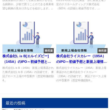
る銘柄や、少額で買うことのできる将来有
定のテスホールディングス株式会社
望な銘柄の見分け方などを紹介します。...
（5074）の詳細と初値予想です。...
株投資
株投資
株式会社L is B[エルイズビー]
株式会社ライスカレー（195A）
（145A）のIPO～初値予想と新
のIPO～初値予想と新規上場情報
規上場情報～
～
株式会社L is B（145A） 新規上場承認され
株式会社ライスカレー（195A） 新規上場
た株式会社L is B（145A）の詳細です。 東
承認された株式会社ライスカレー
証グロース上場の中型案件（想定時価総額
（195A）の詳細です。 東証グロース上場
4...
の中型案件（想定時価総額4...
最近の投稿