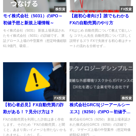
株投資
FX投資
モイ株式会社（5031）のIPO～
【超初心者向け】誰でもわかる
初値予想と新規上場情報～
FXの自動売買のやり方
モイ株式会社（5031） 新規上場承認され
FXはじめ 自動売買について教えて欲しい
たモイ株式会社（5031）の詳細です。 東
な コマたん先生 自動売買について詳しく
証グロース上場の中型案件（想定時価総額
説明するズラ FXで失敗する初心者はチャ
61.9億円、吸収...
ートの流れを分析せず...
FX投資
株投資
【初心者必見】FX自動売買の詐
株式会社GRCS[ジーアールシー
欺がある！？見分け方は？
エス]（9250）のIPO～初値予想
と新規上場情報～
FXの自動売買を利用した詐欺は多く存在
株式会社GRCS（9250） 新規上場承認さ
します。 そのため「FXの自動売買」と聞
れた株式会社GRCS（9250）の詳細で
くと、あまり良いイメージを持たないかも
す。 マザーズ上場の中型案件（想定時価
しれません。 しかし、F...
総額42.8億円、...