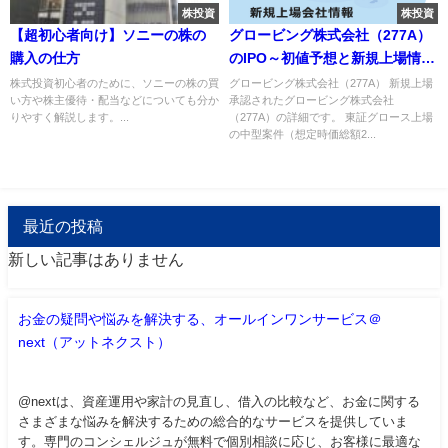
株投資
株投資
【超初心者向け】ソニーの株の
グロービング株式会社（277A）
購入の仕方
のIPO～初値予想と新規上場情報
～
株式投資初心者のために、ソニーの株の買
グロービング株式会社（277A） 新規上場
い方や株主優待・配当などについても分か
承認されたグロービング株式会社
りやすく解説します。...
（277A）の詳細です。 東証グロース上場
の中型案件（想定時価総額2...
最近の投稿
新しい記事はありません
お金の疑問や悩みを解決する、オールインワンサービス＠
next（アットネクスト）
@nextは、資産運用や家計の見直し、借入の比較など、お金に関する
さまざまな悩みを解決するための総合的なサービスを提供していま
す。専門のコンシェルジュが無料で個別相談に応じ、お客様に最適な