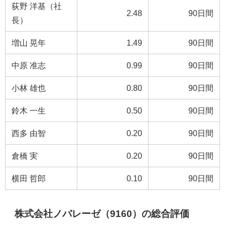
荻野 洋基（社
2.48
90日間
長）
増山 晃年
1.49
90日間
中原 准志
0.99
90日間
小林 雄也
0.80
90日間
鈴木 一生
0.50
90日間
西多 由智
0.20
90日間
倉橋 実
0.20
90日間
横田 哲郎
0.10
90日間
株式会社ノバレーゼ（9160）の総合評価