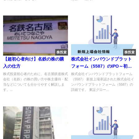
株投資
株投資
【超初心者向け】名鉄の株の購
株式会社インバウンドプラット
入の仕方
フォーム（5587）のIPO～初値
予想と新規上場情報～
株式投資初心者のために、名古屋鉄道株式
株式会社インバウンドプラットフォーム
会社（名鉄）の株の買い方や株主優待・配
（5587） 新規上場承認された株式会社イ
当などについても分かりやすく解説しま
ンバウンドプラットフォーム（5587）の
す。...
詳細です。 東証グロー...