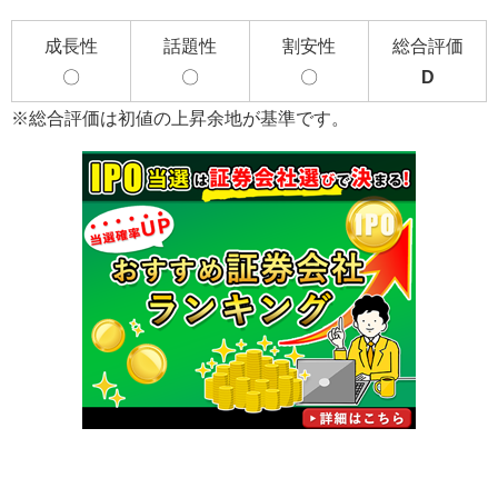
成長性
話題性
割安性
総合評価
〇
〇
〇
D
※総合評価は初値の上昇余地が基準です。