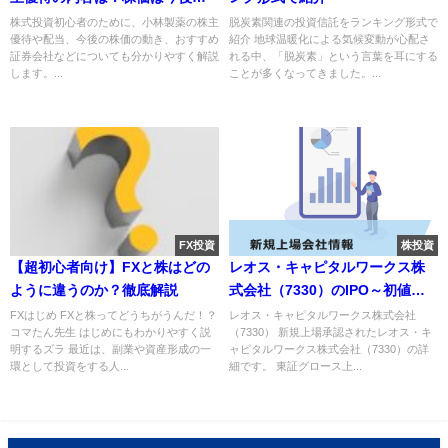
うなる？
株式投資初心者のために、小林製薬の株主
脱炭素関連の投資信託をランキング形式で
優待や配当、今後の株価の動き、おすすめ
紹介 地球温暖化による気候変動が心配さ
証券会社などについても分かりやすく解説
れる中、「脱炭素」という言葉を耳にする
します。...
ことが多くなってきました。...
FX投資
株投資
【超初心者向け】FXと株はどの
レオス・キャピタルワークス株
ように違うのか？徹底解説
式会社（7330）のIPO～初値予
想と新規上場情報～
FXはじめ FXと株ってどうちがうんだ！？
レオス・キャピタルワークス株式会社
コマたん先生 はじめにもわかりやすく説
（7330） 新規上場承認されたレオス・キ
明するズラ 最近は、副業や資産形成の一
ャピタルワークス株式会社（7330）の詳
環として投資をする人...
細です。 東証グロース上...