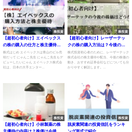
株投資
株投資
【超初心者向け】エイベックス
【超初心者向け】レーザーテッ
の株の購入の仕方と株主優待に
クの株の購入方法は？今後の株
ついて
価は？
株式はじめ エイベックスは青山のビル売
株式投資初心者のために、レーザーテック
却だって にゃんこ先生 にゃんこ先生もデ
株式会社の株主優待や配当、今後の株価の
ビューしたいにゃん エイベックス株式会
動き、おすすめ証券会社などについても分
社は、日本の大手エンター...
かりやすく解説します。...
株投資
株投資
【超初心者向け】小林製薬の株
脱炭素関連の投資信託をランキ
主優待の内容は？株価は今後ど
ング形式で紹介