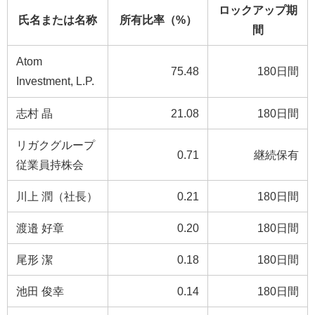
ロックアップ期
氏名または名称
所有比率（%）
間
Atom
75.48
180日間
Investment, L.P.
志村 晶
21.08
180日間
リガクグループ
0.71
継続保有
従業員持株会
川上 潤（社長）
0.21
180日間
渡邉 好章
0.20
180日間
尾形 潔
0.18
180日間
池田 俊幸
0.14
180日間