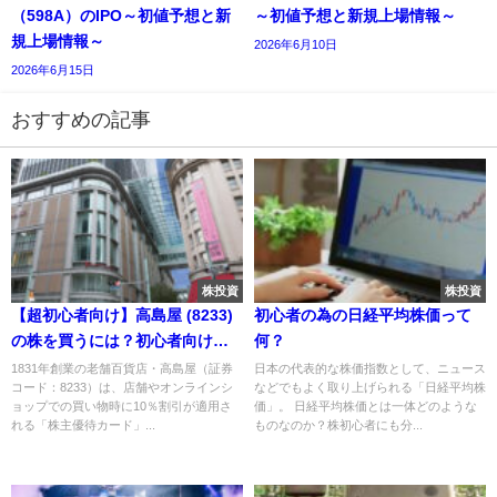
（598A）のIPO～初値予想と新
～初値予想と新規上場情報～
規上場情報～
2026年6月10日
2026年6月15日
おすすめの記事
株投資
株投資
【超初心者向け】高島屋 (8233)
初心者の為の日経平均株価って
の株を買うには？初心者向けに
何？
解説｜株主優待、配当金情報も
1831年創業の老舗百貨店・高島屋（証券
日本の代表的な株価指数として、ニュース
コード：8233）は、店舗やオンラインシ
などでもよく取り上げられる「日経平均株
あり
ョップでの買い物時に10％割引が適用さ
価」。 日経平均株価とは一体どのような
れる「株主優待カード」...
ものなのか？株初心者にも分...