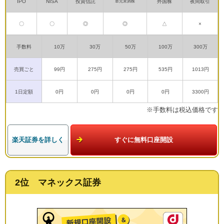
IPO
NISA
投資信託
外国株
夜間取引
単元未満株
〇
〇
◎
◎
△
×
手数料
10万
30万
50万
100万
300万
売買ごと
99円
275円
275円
535円
1013円
1日定額
0円
0円
0円
0円
3300円
※手数料は税込価格です
楽天証券を詳しく
すぐに無料口座開設
2位 マネックス証券