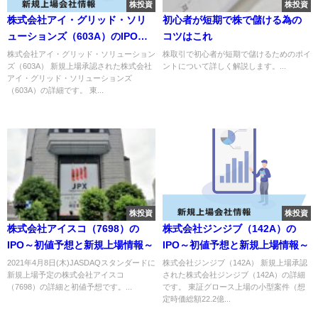
株投資
株投資
株式会社アイ・グリッド・ソリ
初心者が短期で株で儲ける為の
ューションズ（603A）のIPO～
コツはこれ
初値予想と新規上場情報～
株式会社アイ・グリッド・ソリューション
株取引で初心者が短期で儲けるためのポイ
ズ（603A） 新規上場承認された株式会社
ントについて詳しく解説します。...
アイ・グリッド・ソリューションズ
（603A）の詳細です。 東...
株投資
株投資
株式会社アイスコ（7698）の
株式会社ジンジブ（142A）の
IPO～初値予想と新規上場情報～
IPO～初値予想と新規上場情報～
2021年4月8日(木)JASDAQスタンダードに
株式会社ジンジブ（142A） 新規上場承認
新規上場予定の株式会社アイスコ
された株式会社ジンジブ（142A）の詳細
（7698）の詳細と初値予想です。...
です。 東証グロース上場の小型案件（想
定時価総額22.2億...