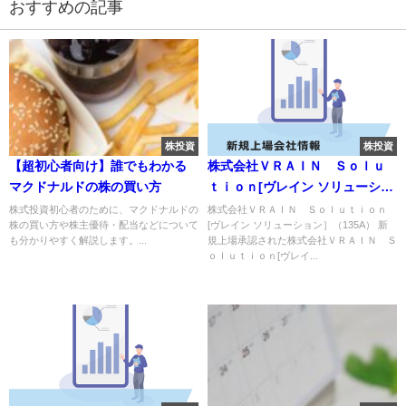
おすすめの記事
株投資
株投資
【超初心者向け】誰でもわかる
株式会社ＶＲＡＩＮ Ｓｏｌｕ
マクドナルドの株の買い方
ｔｉｏｎ[ヴレイン ソリューショ
ン］（135A）のIPO～初値予想
株式投資初心者のために、マクドナルドの
株式会社ＶＲＡＩＮ Ｓｏｌｕｔｉｏｎ
株の買い方や株主優待・配当などについて
[ヴレイン ソリューション］（135A） 新
と新規上場情報～
も分かりやすく解説します。...
規上場承認された株式会社ＶＲＡＩＮ Ｓ
ｏｌｕｔｉｏｎ[ヴレイ...