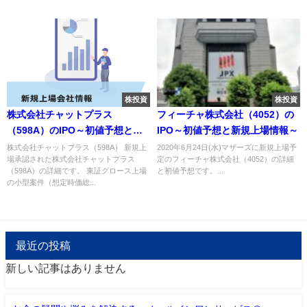
株投資
株投資
株式会社チャットプラス
フィーチャ株式会社（4052）の
（598A）のIPO～初値予想と新
IPO～初値予想と新規上場情報～
規上場情報～
株式会社チャットプラス（598A） 新規上
2020年6月24日(水)マザーズに新規上場予
場承認された株式会社チャットプラス
定のフィーチャ株式会社（4052）の詳細
（598A）の詳細です。 東証グロース上場
と初値予想です。...
の小型案件（想定時価総...
最近の投稿
新しい記事はありません