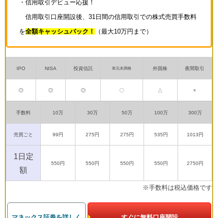
・信用取引デビュー応援！
信用取引口座開設後、31日間の信用取引での株式売買手数料
を
全額キャッシュバック！
（最大10万円まで）
IPO
NISA
投資信託
外国株
夜間取引
単元未満株
◎
◎
◎
〇
△
×
手数料
10万
30万
50万
100万
300万
売買ごと
99円
275円
275円
535円
1013円
1日定
550円
550円
550円
550円
2750円
額
※手数料は税込価格です
マネックス証券を詳しく
すぐに無料口座開設