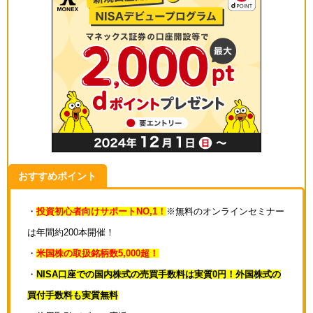
おすすめポイント
・
投資初心者向けサポートNO,1！
※無料のオンラインセミナー
は年間約200本開催！
・
米国株の取扱銘柄数5,000超！
・
NISA口座での国内株式の売買手数料は実質0円！外国株式の
買付手数料も実質無料