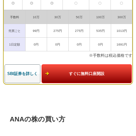
◎
◎
◎
〇
〇
〇
手数料
10万
30万
50万
100万
300万
売買ごと
99円
275円
275円
535円
1013円
1日定額
0円
0円
0円
0円
1691円
※手数料は税込価格です
SBI証券を詳しく
すぐに無料口座開設
ANAの株の買い方