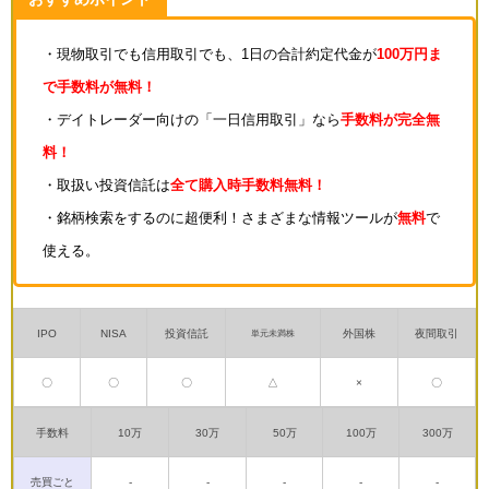
・現物取引でも信用取引でも、1日の合計約定代金が
100万円ま
で手数料が無料！
・デイトレーダー向けの「一日信用取引」なら
手数料が完全無
料！
・取扱い投資信託は
全て購入時手数料無料！
・銘柄検索をするのに超便利！さまざまな情報ツールが
無料
で
使える。
IPO
NISA
投資信託
外国株
夜間取引
単元未満株
〇
〇
〇
△
×
〇
手数料
10万
30万
50万
100万
300万
売買ごと
-
-
-
-
-