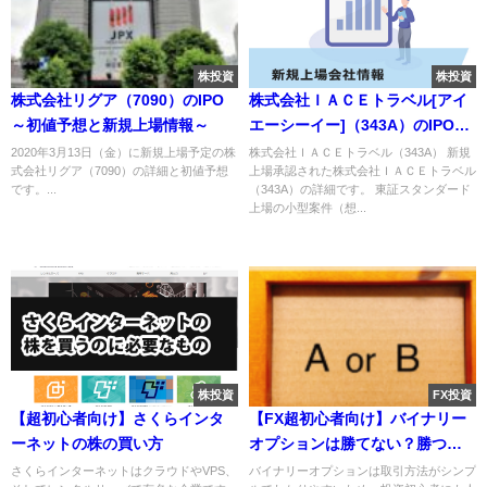
株投資
株投資
株式会社リグア（7090）のIPO
株式会社ＩＡＣＥトラベル[アイ
～初値予想と新規上場情報～
エーシーイー]（343A）のIPO～
初値予想と新規上場情報～
2020年3月13日（金）に新規上場予定の株
株式会社ＩＡＣＥトラベル（343A） 新規
式会社リグア（7090）の詳細と初値予想
上場承認された株式会社ＩＡＣＥトラベル
です。...
（343A）の詳細です。 東証スタンダード
上場の小型案件（想...
株投資
FX投資
【超初心者向け】さくらインタ
【FX超初心者向け】バイナリー
ーネットの株の買い方
オプションは勝てない？勝つ為
の秘策は？
さくらインターネットはクラウドやVPS、
バイナリーオプションは取引方法がシンプ