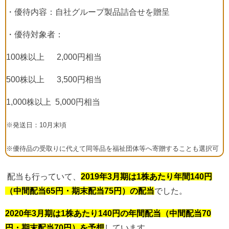
・優待内容：自社グループ製品詰合せを贈呈
・優待対象者：
100
株以上
2,000
円相当
500
株以上
3,500
円相当
1,000
株以上
5,000
円相当
※発送日：10月末頃
※優待品の受取りに代えて同等品を福祉団体等へ寄贈することも選択可
配当も行っていて、
2019年3月期は1株あたり年間140円
（中間配当65円・期末配当75円）の配当
でした。
2020年3月期は1株あたり140円の年間配当（中間配当70
円・期末配当70円）を予想
しています。