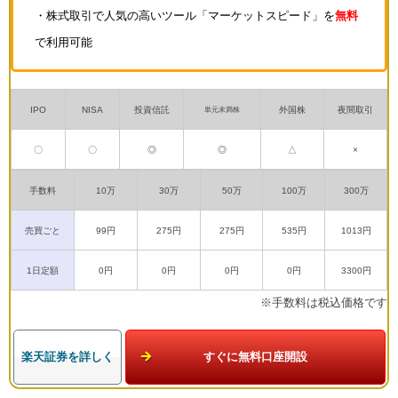
・株式取引で人気の高いツール「マーケットスピード」を
無料
で利用可能
IPO
NISA
投資信託
外国株
夜間取引
単元未満株
〇
〇
◎
◎
△
×
手数料
10万
30万
50万
100万
300万
売買ごと
99円
275円
275円
535円
1013円
1日定額
0円
0円
0円
0円
3300円
※手数料は税込価格です
楽天証券を詳しく
すぐに無料口座開設