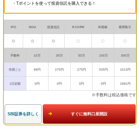
・Tポイントを使って投資信託を購入できる！
IPO
NISA
投資信託
外国株
夜間取引
単元未満株
◎
◎
◎
〇
〇
〇
手数料
10万
30万
50万
100万
300万
売買ごと
99円
275円
275円
535円
1013円
1日定額
0円
0円
0円
0円
1691円
※手数料は税込価格です
SBI証券を詳しく
すぐに無料口座開設