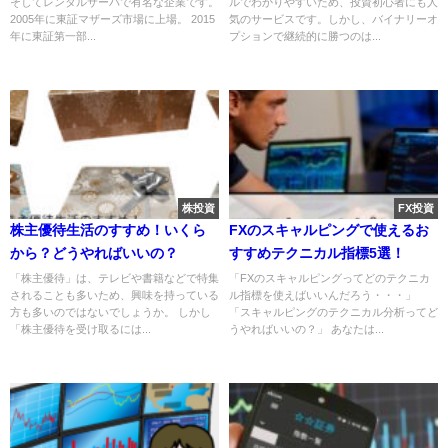
そしてレンタルサーバで有名な企業です。
ルでわかりやすいため、投資初心者にも人
2005年に東証マザーズ市場に上場。 2015
気のサービスです。しかし、バイナリーオ
年に東証第一部...
プションで継続的に勝つのは...
株投資
FX投資
株主優待生活のすすめ！いくら
FXのスキャルピングで使えるお
から？どうやればいいの？
すすめテクニカル指標5選！
「株主優待」は、テレビや書籍などで特集
「FXのスキャルピングってどのテクニカ
されることも多いため、興味を持っている
ル指標を使えばいいんだろう・・・」
方も多いのではないでしょうか。 しかし
「スキャルピングのテクニカル分析ってど
「株主優待を受け取るには...
うやればいいの？」 あなたは...