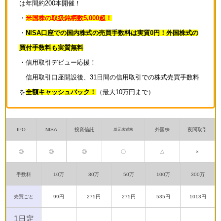
は年間約200本開催！
・
米国株の取扱銘柄数5,000超！
・
NISA口座での国内株式の売買手数料は実質0円！外国株式の
買付手数料も実質無料
・信用取引デビュー応援！
信用取引口座開設後、31日間の信用取引での株式売買手数料
を
全額キャッシュバック！
（最大10万円まで）
IPO
NISA
投資信託
外国株
夜間取引
単元未満株
◎
◎
◎
〇
△
×
手数料
10万
30万
50万
100万
300万
売買ごと
99円
275円
275円
535円
1013円
1日定