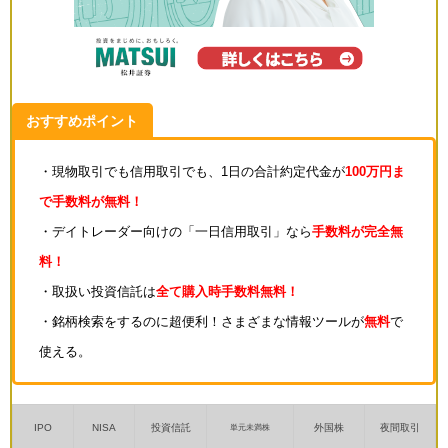
おすすめポイント
・現物取引でも信用取引でも、1日の合計約定代金が
100万円ま
で手数料が無料！
・デイトレーダー向けの「一日信用取引」なら
手数料が完全無
料！
・取扱い投資信託は
全て購入時手数料無料！
・銘柄検索をするのに超便利！さまざまな情報ツールが
無料
で
使える。
IPO
NISA
投資信託
外国株
夜間取引
単元未満株