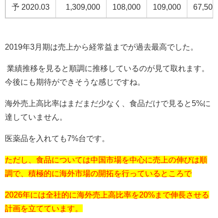
予
2020.03
1,309,000
108,000
109,000
67,500
2019
年
3
月期は売上から経常益までが過去最高でした。
業績推移を見ると順調に推移しているのが見て取れます。
今後にも期待ができそうな感じですね。
海外売上高比率はまだまだ少なく、食品だけで見ると
5%
に
達していません。
医薬品を入れても
7%
台です。
ただし、食品については中国市場を中心に売上の伸びは順
調で、積極的に海外市場の開拓を行っているところで
2026年には全社的に海外売上高比率を20%まで伸長させる
計画を立てています。