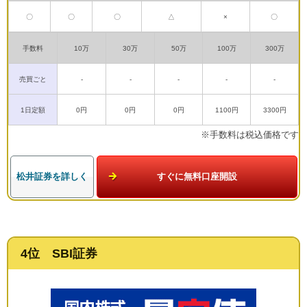
〇
〇
〇
△
×
〇
手数料
10万
30万
50万
100万
300万
売買ごと
-
-
-
-
-
1日定額
0円
0円
0円
1100円
3300円
※手数料は税込価格です
松井証券を詳しく
すぐに無料口座開設
4位 SBI証券