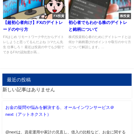
FX投資
株投資
【超初心者向け】FXのデイトレ
初心者でもわかる株のデイトレ
ードのやり方
と銘柄について
FXはじめ リモートワーク中だからデイト
株式投資初心者のためにデイトレードとは
レしようと思ってるんだよね コマたん先
何か？銘柄選びのポイントや取引のやり方
生 仕事しろ！ 最近は投資の中でも少額で
について解説します。...
できるFXの認知度が高...
最近の投稿
新しい記事はありません
お金の疑問や悩みを解決する、オールインワンサービス＠
next（アットネクスト）
@nextは、資産運用や家計の見直し、借入の比較など、お金に関する