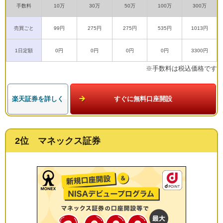
手数料
10万
30万
50万
100万
300万
売買ごと
99円
275円
275円
535円
1013円
1日定額
0円
0円
0円
0円
3300円
※手数料は税込価格です
楽天証券を詳しく
すぐに無料口座開設
2位 マネックス証券