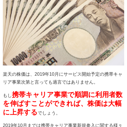
楽天の株価は、
2019
年
10
月にサービス開始予定の携帯キャ
リア事業次第と言っても過言ではありません。
携帯キャリア事業で順調に利用者数
もし
を伸ばすことができれば、株価は大幅
に上昇する
でしょう。
2019
年
10
月までは携帯キャリア事業新規参入に関する様々