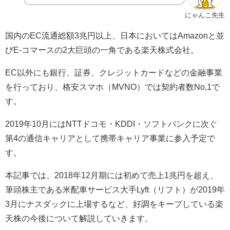
にゃんこ先生
国内の
EC
流通総額
3
兆円以上、日本においては
Amazon
と並
び
E-
コマースの
2
大巨頭の一角である楽天株式会社。
EC
以外にも銀行、証券、クレジットカードなどの金融事業
を行っており、格安スマホ（
MVNO
）では契約者数
No,1
で
す。
2019
年
10
月には
NTT
ドコモ・
KDDI
・ソフトバンクに次ぐ
第
4
の通信キャリアとして携帯キャリア事業に参入予定で
す。
本記事では、
2018
年
12
月期には初めて売上
1
兆円を超え、
筆頭株主である米配車サービス大手
Lyft
（リフト）が
2019
年
3
月にナスダックに上場するなど、好調をキープしている楽
天株の今後について解説していきます。