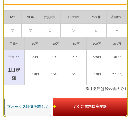
IPO
NISA
投資信託
外国株
夜間取引
単元未満株
◎
◎
◎
〇
△
×
手数料
10万
30万
50万
100万
300万
売買ごと
99円
275円
275円
535円
1013円
1日定
550円
550円
550円
550円
2750円
額
※手数料は税込価格です
マネックス証券を詳しく
すぐに無料口座開設