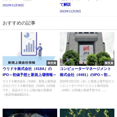
て解説
2022年11月30日
2022年11月29日
おすすめの記事
株投資
株投資
ウリドキ株式会社（418A）の
コンピューターマネージメント
IPO～初値予想と新規上場情報～
株式会社（4491）のIPO～初値
予想と新規上場情報～
ウリドキ株式会社（418A） 新規上場承認
2020年3月11日（水）に新規上場予定のコ
されたウリドキ株式会社（418A）の詳細
ンピューターマネージメント株式会社
です。 名証ネクスト上場の超小型案件
（4491）の詳細と初値予想です。...
（想定時価総額23.0...