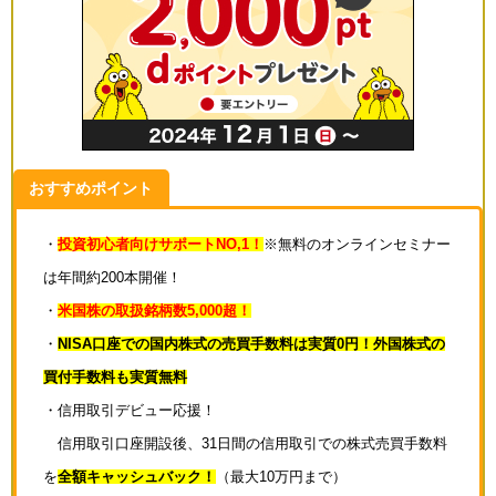
おすすめポイント
・
投資初心者向けサポートNO,1！
※無料のオンラインセミナー
は年間約200本開催！
・
米国株の取扱銘柄数5,000超！
・
NISA口座での国内株式の売買手数料は実質0円！外国株式の
買付手数料も実質無料
・信用取引デビュー応援！
信用取引口座開設後、31日間の信用取引での株式売買手数料
を
全額キャッシュバック！
（最大10万円まで）