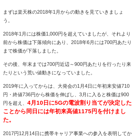
まずは楽天株の
2018
年
1
月からの動きを見ていきましょ
う。
2018
年
1
月には株価
1,000
円を超えていましたが、それより
前から株価は下落傾向にあり、
2018
年
6
月には
700
円あたり
まで株価が下落しました。
その後、年末までは
700
円近辺～
900
円あたりを行ったり来
たりという荒い値動きになっていました。
2019
年に入ってからは、大発会の
1
月
4
日に年初来安値
710
円・終値
736
円から株価を伸ばし、
3
月に入ると株価は
900
4月10日に5Gの電波割り当てが決定した
円を超え、
ことから同日には年初来高値1175円を付けまし
た。
2017
円
12
月
14
日に携帯キャリア事業への参入を表明してか