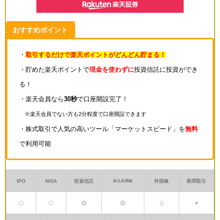
おすすめポイント
・
取引するだけで楽天ポイントがどんどん貯まる！
・貯めた楽天ポイントで
現金を使わずに
投資信託に投資ができ
る！
・楽天会員なら
30秒
で口座開設完了！
※楽天会員でない方も2分程度で口座開設できます
・株式取引で人気の高いツール「マーケットスピード」を
無料
で利用可能
IPO
NISA
投資信託
外国株
夜間取引
単元未満株
〇
〇
◎
◎
△
×