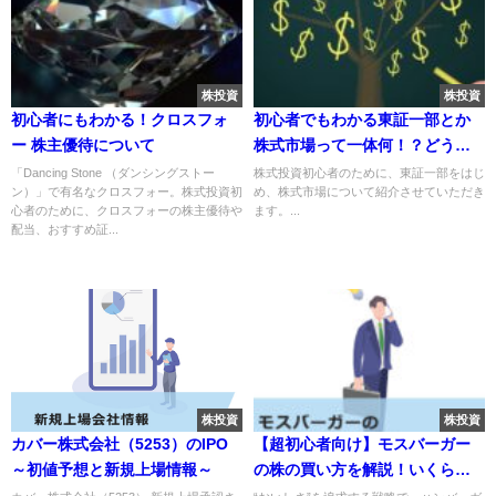
株投資
株投資
初心者にもわかる！クロスフォ
初心者でもわかる東証一部とか
ー 株主優待について
株式市場って一体何！？どう違
うの？
「Dancing Stone （ダンシングストー
株式投資初心者のために、東証一部をはじ
ン）」で有名なクロスフォー。株式投資初
め、株式市場について紹介させていただき
心者のために、クロスフォーの株主優待や
ます。...
配当、おすすめ証...
株投資
株投資
カバー株式会社（5253）のIPO
【超初心者向け】モスバーガー
～初値予想と新規上場情報～
の株の買い方を解説！いくらか
かる？株主優待・配当金情報も