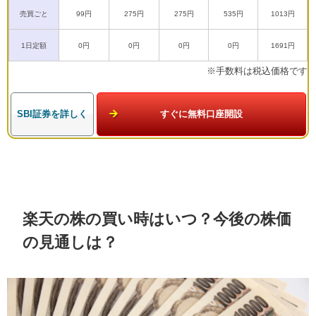
売買ごと
99円
275円
275円
535円
1013円
1日定額
0円
0円
0円
0円
1691円
※手数料は税込価格です
SBI証券を詳しく
すぐに無料口座開設
楽天の株の買い時はいつ？今後の株価
の見通しは？