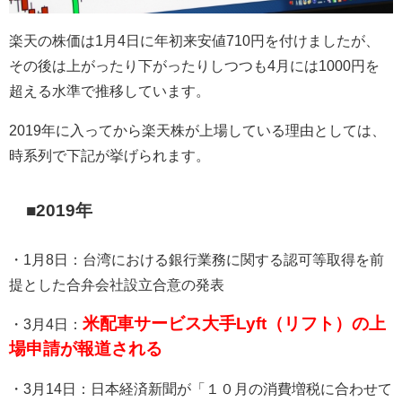
楽天の株価は
1
月
4
日に年初来安値
710
円を付けましたが、
その後は上がったり下がったりしつつも
4
月には
1000
円を
超える水準で推移しています。
2019
年に入ってから楽天株が上場している理由としては、
時系列で下記が挙げられます。
■
2019
年
・
1
月
8
日：台湾における銀行業務に関する認可等取得を前
提とした合弁会社設立合意の発表
米配車サービス大手Lyft（リフト）の上
・
3
月
4
日：
場申請が報道される
・
3
月
14
日：日本経済新聞が「１０月の消費増税に合わせて