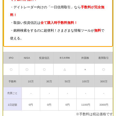
・デイトレーダー向けの「一日信用取引」なら
手数料が完全無
料！
・取扱い投資信託は
全て購入時手数料無料！
・銘柄検索をするのに超便利！さまざまな情報ツールが
無料
で
使える。
IPO
NISA
投資信託
外国株
夜間取引
単元未満株
〇
〇
〇
△
×
〇
手数料
10万
30万
50万
100万
300万
売買ごと
-
-
-
-
-
1日定額
0円
0円
0円
1100円
3300円
※手数料は税込価格です