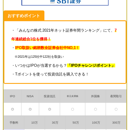
おすすめポイント
・「みんなの株式 2021年ネット証券年間ランキング」にて、
7
年連続総合1位を獲得！
・
IPO取扱い銘柄数全証券会社中NO,1！
※2021年は125社中122社を取扱い
・いつかはIPOが当選するかも？
「IPOチャレンジポイント」
・Tポイントを使って投資信託を購入できる！
IPO
NISA
投資信託
外国株
夜間取引
単元未満株
◎
◎
◎
〇
〇
〇
手数料
10万
30万
50万
100万
300万