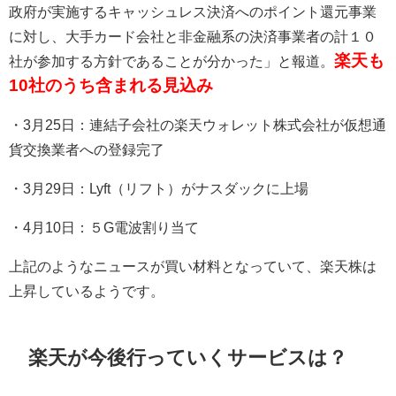
政府が実施するキャッシュレス決済へのポイント還元事業
に対し、大手カード会社と非金融系の決済事業者の計１０
楽天も
社が参加する方針であることが分かった」と報道。
10社のうち含まれる見込み
・
3
月
25
日：連結子会社の楽天ウォレット株式会社が仮想通
貨交換業者への登録完了
・
3
月
29
日：
Lyft
（リフト）がナスダックに上場
・
4
月
10
日：５
G
電波割り当て
上記のようなニュースが買い材料となっていて、楽天株は
上昇しているようです。
楽天が今後行っていくサービスは？