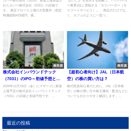
カバー株式会社（5253） 新規上場承認さ
“おいしさ”を追求する戦略で、ハンバーガ
れたカバー株式会社（5253）の詳細で
ー業界2位に君臨する「モスバーガー（モ
紹介
す。 東証グロース上場の大型案件（想定
スフードサービス）」。 商品力だけでな
時価総額433億円、吸...
く、カフェのように一息つ...
株投資
株投資
株式会社インバウンドテック
【超初心者向け】JAL（日本航
（7031）のIPO～初値予想と新
空）の株の買い方は？
規上場情報～
2020年12月18日（金）にマザーズに新規
株式投資初心者のために、JAL（日本航
上場予定の株式会社インバウンドテック
空）の株の買い方や株主優待・配当などに
（7031）の詳細と初値予想です。...
ついても分かりやすく解説します。...
最近の投稿