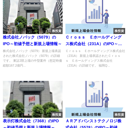
株投資
株投資
株式会社ノバック（5079）の
Ｃｒｏｓｓ Ｅホールディング
IPO～初値予想と新規上場情報～
ス株式会社（231A）のIPO～初
値予想と新規上場情報～
株式会社ノバック（5079） 新規上場承認
Ｃｒｏｓｓ Ｅホールディングス株式会社
された株式会社ノバック（5079）の詳細
（231A） 新規上場承認されたＣｒｏｓ
です。 東証2部上場の中型案件（想定時価
ｓ Ｅホールディングス株式会社
総額167.2億円...
（231A）の詳細です。 福岡Q...
株投資
株投資
表示灯株式会社（7368）のIPO
ＡＲアドバンストテクノロジ株
～初値予想と新規上場情報～
式会社（5578）のIPO～初値予