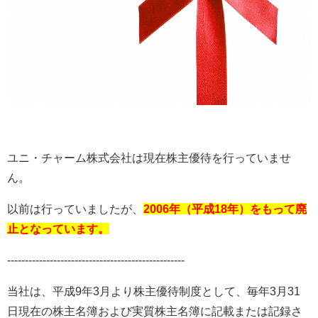
ユニ・チャーム株式会社は現在株主優待を行っていませ
ん。
以前は行っていましたが、
2
006
年（平成18年）をもって廃
止となっています。
--------------------------------------------------
当社は、平成
9
年
3
月より株主優待制度として、毎年
3
月
31
日現在の株主名簿および実質株主名簿に記載または記録さ