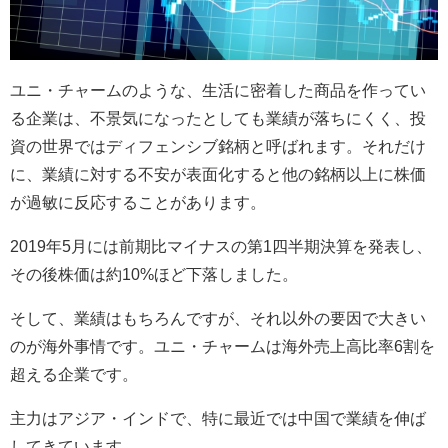
ユニ・チャームのような、生活に密着した商品を作ってい
る企業は、不景気になったとしても業績が落ちにくく、投
資の世界ではディフェンシブ銘柄と呼ばれます。それだけ
に、業績に対する不安が表面化すると他の銘柄以上に株価
が過敏に反応することがあります。
2019
年
5
月には前期比マイナスの第
1
四半期決算を発表し、
その後株価は約
10%
ほど下落しました。
そして、業績はもちろんですが、それ以外の要因で大きい
のが海外事情です。ユニ・チャームは海外売上高比率
6
割を
超える企業です。
主力はアジア・インドで、特に最近では中国で業績を伸ば
してきています。