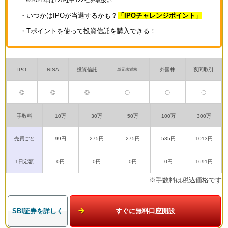
※2021年は125社中122社を取扱い
・いつかはIPOが当選するかも？
「IPOチャレンジポイント」
・Tポイントを使って投資信託を購入できる！
IPO
NISA
投資信託
外国株
夜間取引
単元未満株
◎
◎
◎
〇
〇
〇
手数料
10万
30万
50万
100万
300万
売買ごと
99円
275円
275円
535円
1013円
1日定額
0円
0円
0円
0円
1691円
※手数料は税込価格です
SBI証券を詳しく
すぐに無料口座開設