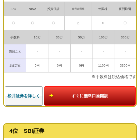
IPO
NISA
投資信託
外国株
夜間取引
単元未満株
〇
〇
〇
△
×
〇
手数料
10万
30万
50万
100万
300万
売買ごと
-
-
-
-
-
1日定額
0円
0円
0円
1100円
3300円
※手数料は税込価格です
松井証券を詳しく
すぐに無料口座開設
4位 SBI証券