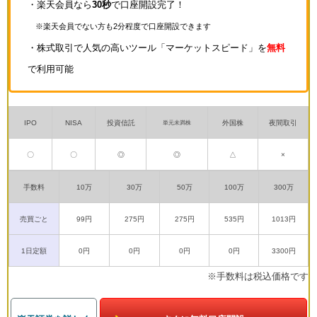
・楽天会員なら
30秒
で口座開設完了！
※楽天会員でない方も2分程度で口座開設できます
・株式取引で人気の高いツール「マーケットスピード」を
無料
で利用可能
IPO
NISA
投資信託
外国株
夜間取引
単元未満株
〇
〇
◎
◎
△
×
手数料
10万
30万
50万
100万
300万
売買ごと
99円
275円
275円
535円
1013円
1日定額
0円
0円
0円
0円
3300円
※手数料は税込価格です