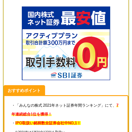
おすすめポイント
・「みんなの株式 2021年ネット証券年間ランキング」にて、
7
年連続総合1位を獲得！
・
IPO取扱い銘柄数全証券会社中NO,1！