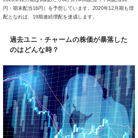
円・期末配当
16
円）を予想しています。
2020
年
12
月期も増
配となれば、
19
期連続増配を達成します。
過去ユニ・チャームの株価が暴落した
のはどんな時？