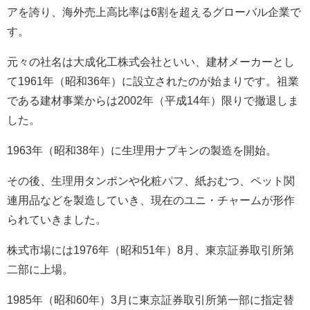
アを誇り、海外売上高比率は
6
割を超えるグローバル企業で
す。
元々の社名は大成化工株式会社といい、建材メーカーとし
て
1961
年（昭和
36
年）に設立されたのが始まりです。祖業
である建材事業からは
2002
年（平成
14
年）限りで撤退しま
した。
1963
年（昭和
38
年）に生理用ナプキンの製造を開始。
その後、生理用タンポンや化粧パフ、紙おむつ、ペット関
連用品などを製造していき、現在のユニ・チャームが形作
られていきました。
株式市場には
1976
年（昭和
51
年）
8
月、東京証券取引所第
二部に上場。
1985
年（昭和
60
年）
3
月に東京証券取引所第一部に指定替