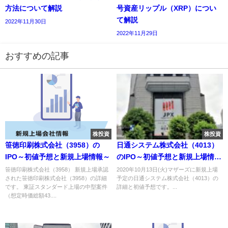
方法について解説
号資産リップル（XRP）につい
て解説
2022年11月30日
2022年11月29日
おすすめの記事
株投資
株投資
笹徳印刷株式会社（3958）の
日通システム株式会社（4013）
IPO～初値予想と新規上場情報～
のIPO～初値予想と新規上場情報
～
笹徳印刷株式会社（3958） 新規上場承認
2020年10月13日(火)マザーズに新規上場
された笹徳印刷株式会社（3958）の詳細
予定の日通システム株式会社（4013）の
です。 東証スタンダード上場の中型案件
詳細と初値予想です。...
（想定時価総額43....