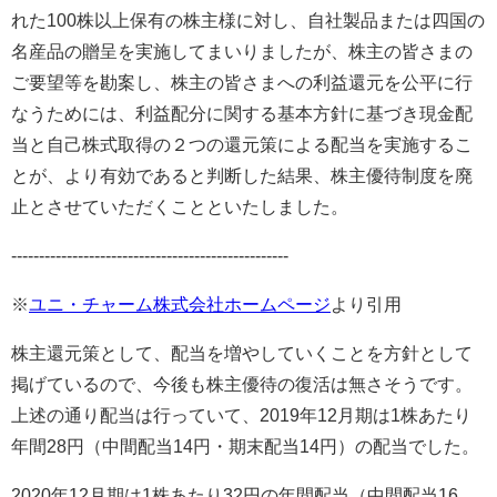
れた
100
株以上保有の株主様に対し、自社製品または四国の
名産品の贈呈を実施してまいりましたが、株主の皆さまの
ご要望等を勘案し、株主の皆さまへの利益還元を公平に行
なうためには、利益配分に関する基本方針に基づき現金配
当と自己株式取得の２つの還元策による配当を実施するこ
とが、より有効であると判断した結果、株主優待制度を廃
止とさせていただくことといたしました。
--------------------------------------------------
※
ユニ・チャーム株式会社ホームページ
より引用
株主還元策として、配当を増やしていくことを方針として
掲げているので、今後も株主優待の復活は無さそうです。
上述の通り配当は行っていて、
2019
年
12
月期は
1
株あたり
年間
28
円（中間配当
14
円・期末配当
14
円）の配当でした。
2020
年
12
月期は
1
株あたり32円の年間配当（中間配当
16