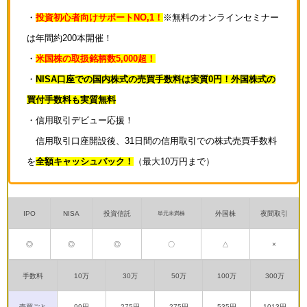
・
投資初心者向けサポートNO,1！
※無料のオンラインセミナー
は年間約200本開催！
・
米国株の取扱銘柄数5,000超！
・
NISA口座での国内株式の売買手数料は実質0円！外国株式の
買付手数料も実質無料
・信用取引デビュー応援！
信用取引口座開設後、31日間の信用取引での株式売買手数料
を
全額キャッシュバック！
（最大10万円まで）
IPO
NISA
投資信託
外国株
夜間取引
単元未満株
◎
◎
◎
〇
△
×
手数料
10万
30万
50万
100万
300万
売買ごと
99円
275円
275円
535円
1013円