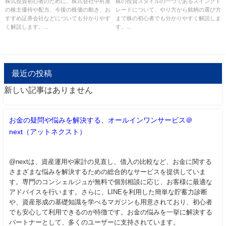
株式投資初心者のために、株式会社中村屋
株の投資スタイルの一つであるスイングト
の株主優待や配当、今後の株価の動き、お
レードについて、やり方から銘柄の選び方
すすめ証券会社などについても分かりやす
まで株の初心者でも分かりやすく解説しま
く解説します。...
す。...
最近の投稿
新しい記事はありません
お金の疑問や悩みを解決する、オールインワンサービス＠
next（アットネクスト）
@nextは、資産運用や家計の見直し、借入の比較など、お金に関する
さまざまな悩みを解決するための総合的なサービスを提供していま
す。専門のコンシェルジュが無料で個別相談に応じ、お客様に最適な
アドバイスを行います。さらに、LINEを利用した簡単な貯蓄力診断
や、資産形成の基礎知識を学べるマガジンも用意されており、初心者
でも安心して利用できるのが特徴です。お金の悩みを一挙に解決する
パートナーとして、多くのユーザーに支持されています。