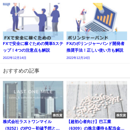
FXで安全に稼ぐための簡単5ステ
FXのボリンジャーバンド開発者
ップ！4つの注意点も解説
推奨手法！正しい使い方も解説
2022年12月14日
2022年12月14日
おすすめの記事
株投資
株投資
株式会社ラストワンマイル
【超初心者向け】巴工業
（9252）のIPO～初値予想と新
（6309）の株主優待＆配当金情