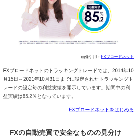
画像引用：
FXブロードネット
FX
ブロードネットのトラッキングトレードでは、
2014
年
10
月
15
日～
2021
年
10
月
31
日までに設定されたトラッキングト
レードの設定毎の利益実績を開示しています。期間中の利
益実績は
85.2
％となっています。
FXブロードネットをはじめる
FX
の自動売買で安全なものの見分け