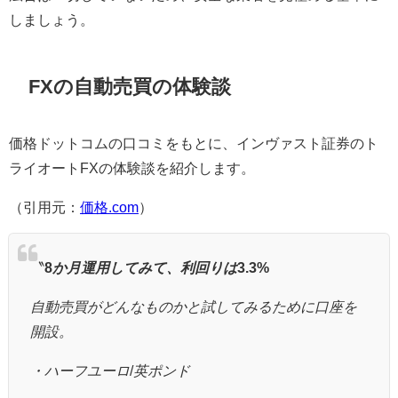
しましょう。
FX
の自動売買の体験談
価格ドットコムの口コミをもとに、インヴァスト証券のト
ライオート
FX
の体験談を紹介します。
（引用元：
価格.com
）
〝
8
か月運用してみて、利回りは
3.3%
自動売買がどんなものかと試してみるために口座を
開設。
・ハーフユーロ
/
英ポンド