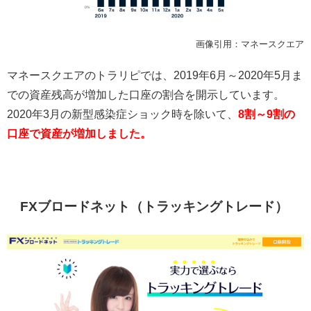
画像引用：マネースクエア
マネースクエアのトラリピでは、
2019
年
6
月～
2020
年
5
月ま
での資産残高が増加した口座の割合を開示しています。
2020
年
3
月の新型感染症ショック時を除いて、
8割～9割の
口座で資産が増加しました。
FX
ブロードネット（トラッキングトレード）