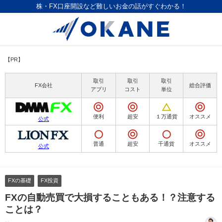
株・FX口座開設など難しいお金の話がすぐわかる！
【PR】
取引
取引
取引
FX会社
総合評価
アプリ
コスト
単位
便利
超安
１万通貨
オススメ
公式
普通
超安
千通貨
オススメ
公式
FXの基礎
FX投資
FXの自動売買で大損することもある！？注意する
ことは？