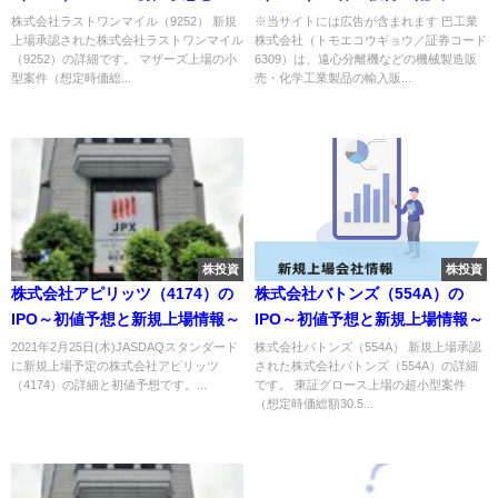
規上場情報～
報｜株の買い方ガイド
株式会社ラストワンマイル（9252） 新規
※当サイトには広告が含まれます 巴工業
上場承認された株式会社ラストワンマイル
株式会社（トモエコウギョウ／証券コード
（9252）の詳細です。 マザーズ上場の小
6309）は、遠心分離機などの機械製造販
型案件（想定時価総...
売・化学工業製品の輸入販...
株投資
株投資
株式会社アピリッツ（4174）の
株式会社バトンズ（554A）の
IPO～初値予想と新規上場情報～
IPO～初値予想と新規上場情報～
2021年2月25日(木)JASDAQスタンダード
株式会社バトンズ（554A） 新規上場承認
に新規上場予定の株式会社アピリッツ
された株式会社バトンズ（554A）の詳細
（4174）の詳細と初値予想です。...
です。 東証グロース上場の超小型案件
（想定時価総額30.5...