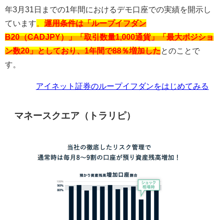
年
3
月
31
日までの
1
年間におけるデモ口座での実績を開示し
ています
。
運用条件は「ループイフダン
B20（CADJPY）」「取引数量1,000通貨」「最大ポジショ
ン数20」としており、1年間で88％増加した
とのことで
す。
アイネット証券のループイフダンをはじめてみる
マネースクエア（トラリピ）