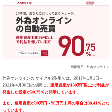
画像引用：外為オンライン
外為オンラインの
i
サイクル
2
取引では、
2017
年
1
月
1
日～
2021
年
4
月
30
日の期間に
、運用資産が100万円以上で利益が
発生した設定が90.75％と開示しています。
また、運用資産が30万円～50万円未満の場合は88.41％とな
っています。