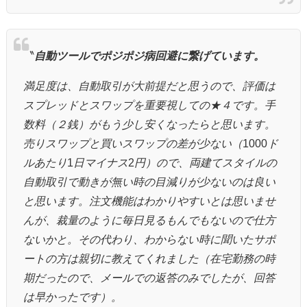
〝
自動ツールでポジポジ病回避に繋げています。
満足度は、自動取引が大前提だと思うので、評価は
スプレッドとスワップを重要視しての★４です。手
数料（２銭）がもう少し安くなったらと思います。
売りスワップと買いスワップの差が少ない（
1000
ド
ルあたり
1
日マイナス
2
円）ので、両建てスタイルの
自動取引で動きが無い時の目減りが少ないのは良い
と思います。注文機能はわかりやすいとは思いませ
んが、裁量のように毎日見るもんでもないので仕方
ないかと。その代わり、わからない時に聞いたサポ
ートの方は親切に教えてくれました（在宅勤務の時
期だったので、メールでの返答のみでしたが、回答
は早かったです）。