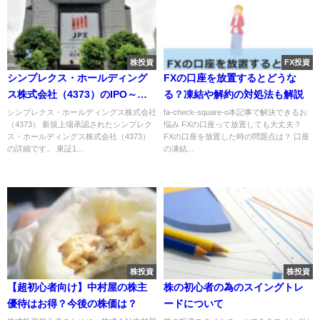
株投資
FX投資
シンプレクス・ホールディング
FXの口座を放置するとどうな
ス株式会社（4373）のIPO～初
る？凍結や解約の対処法も解説
値予想と新規上場情報～
シンプレクス・ホールディングス株式会社
fa-check-square-o本記事で解決できるお
（4373） 新規上場承認されたシンプレク
悩み FXの口座って放置しても大丈夫？
ス・ホールディングス株式会社（4373）
FXの口座を放置した時の問題点は？ 口座
の詳細です。 東証1...
の凍結...
株投資
株投資
【超初心者向け】中村屋の株主
株の初心者の為のスイングトレ
優待はお得？今後の株価は？
ードについて