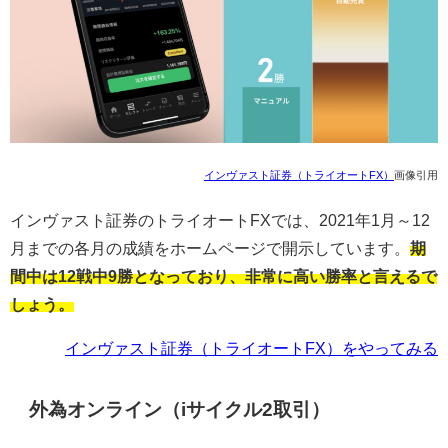
インヴァスト証券（トライオートFX）
画像引用
インヴァスト証券のトライオート
FX
では、
2021
年
1
月～
12
月までの各月の成績をホームページで開示しています。
期
間中は12戦中9勝となっており、非常に高い勝率と言えるで
しょう。
インヴァスト証券（トライオートFX）をやってみる
外為オンライン（
i
サイクル
2
取引）