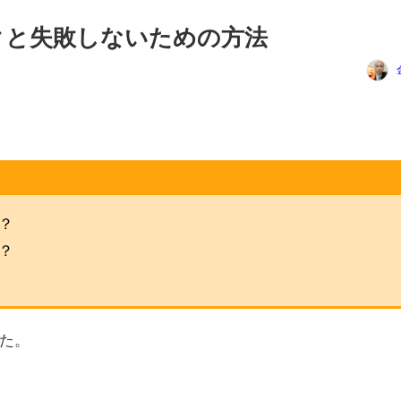
クと失敗しないための方法
？
？
た。