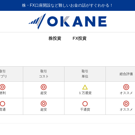
株・FX口座開設など難しいお金の話がすぐわかる！
株投資
FX投資
取引
取引
取引
総合評価
アプリ
コスト
単位
便利
超安
１万通貨
オススメ
普通
超安
千通貨
オススメ