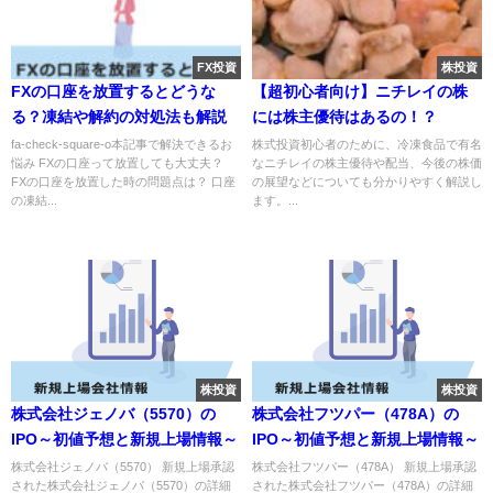
FX投資
株投資
FXの口座を放置するとどうな
【超初心者向け】ニチレイの株
る？凍結や解約の対処法も解説
には株主優待はあるの！？
fa-check-square-o本記事で解決できるお
株式投資初心者のために、冷凍食品で有名
悩み FXの口座って放置しても大丈夫？
なニチレイの株主優待や配当、今後の株価
FXの口座を放置した時の問題点は？ 口座
の展望などについても分かりやすく解説し
の凍結...
ます。...
株投資
株投資
株式会社ジェノバ（5570）の
株式会社フツパー（478A）の
IPO～初値予想と新規上場情報～
IPO～初値予想と新規上場情報～
株式会社ジェノバ（5570） 新規上場承認
株式会社フツパー（478A） 新規上場承認
された株式会社ジェノバ（5570）の詳細
された株式会社フツパー（478A）の詳細