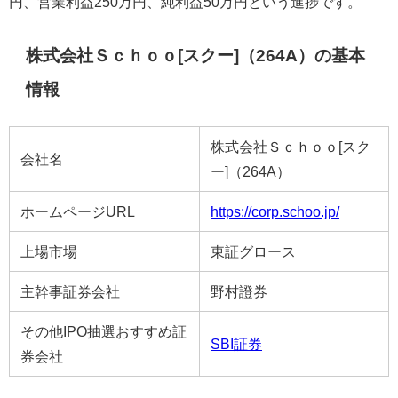
円、営業利益250万円、純利益50万円という進捗です。
株式会社Ｓｃｈｏｏ[スクー]（264A）の基本
情報
株式会社Ｓｃｈｏｏ[スク
会社名
ー]（264A）
ホームページURL
https://corp.schoo.jp/
上場市場
東証グロース
主幹事証券会社
野村證券
その他IPO抽選おすすめ証
SBI証券
券会社