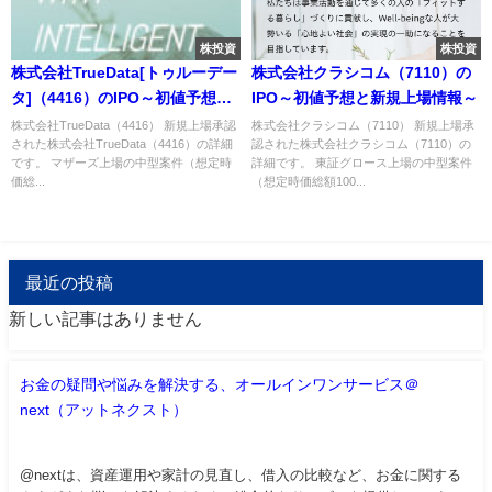
株投資
株投資
株式会社TrueData[トゥルーデー
株式会社クラシコム（7110）の
タ]（4416）のIPO～初値予想と
IPO～初値予想と新規上場情報～
新規上場情報～
株式会社TrueData（4416） 新規上場承認
株式会社クラシコム（7110） 新規上場承
された株式会社TrueData（4416）の詳細
認された株式会社クラシコム（7110）の
です。 マザーズ上場の中型案件（想定時
詳細です。 東証グロース上場の中型案件
価総...
（想定時価総額100...
最近の投稿
新しい記事はありません
お金の疑問や悩みを解決する、オールインワンサービス＠
next（アットネクスト）
@nextは、資産運用や家計の見直し、借入の比較など、お金に関する