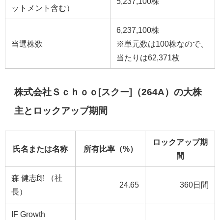
5,237,100株
ットメント含む）
6,237,100株
当選株数
※単元数は100株なので、
当たりは62,371枚
株式会社Ｓｃｈｏｏ[スクー]（264A）の大株
主とロックアップ期間
ロックアップ期
氏名または名称
所有比率（%）
間
森 健志郎 （社
24.65
360日間
長）
IF Growth