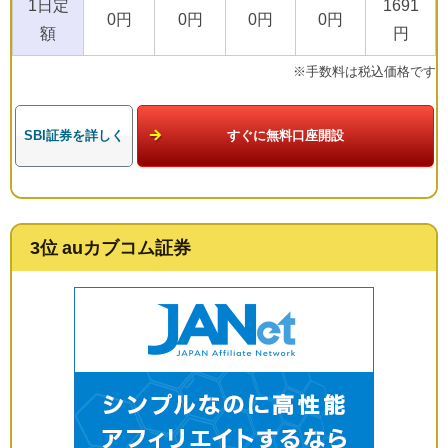
1日定
1691
0円
0円
0円
0円
額
円
※手数料は税込価格です
SBI証券を詳しく
すぐに無料口座開設
3位 auカブコム証券