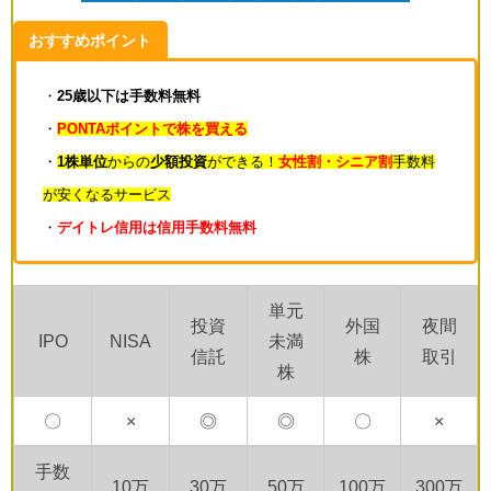
おすすめポイント
・
25歳以下は手数料無料
・
PONTAポイントで株を買える
・
1株単位
からの
少額投資
ができる！
女性割・シニア割
手数料
が安くなるサービス
・
デイトレ信用は信用手数料無料
単元
投資
外国
夜間
IPO
NISA
未満
信託
株
取引
株
〇
×
◎
◎
〇
×
手数
10万
30万
50万
100万
300万