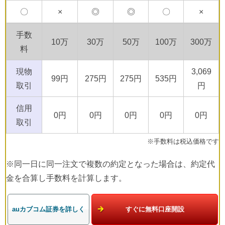
〇
×
◎
◎
〇
×
手数
10万
30万
50万
100万
300万
料
現物
3,069
99円
275円
275円
535円
取引
円
信用
0円
0円
0円
0円
0円
取引
※手数料は税込価格です
※同一日に同一注文で複数の約定となった場合は、約定代
金を合算し手数料を計算します。
auカブコム証券を詳しく
すぐに無料口座開設