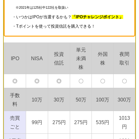
※2021年は125社中122社を取扱い
・いつかはIPOが当選するかも？
「IPOチャレンジポイント」
・Tポイントを使って投資信託を購入できる！
単元
投資
外国
夜間
IPO
NISA
未満
信託
株
取引
株
◎
◎
◎
〇
〇
〇
手数
10万
30万
50万
100万
300万
料
売買
1013
99円
275円
275円
535円
ごと
円