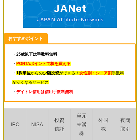
おすすめポイント
・
25歳以下は手数料無料
・
PONTAポイントで株を買える
・
1株単位
からの
少額投資
ができる！
女性割・シニア割
手数料
が安くなるサービス
・
デイトレ信用は信用手数料無料
単元
投資
外国
夜間
IPO
NISA
未満
信託
株
取引
株