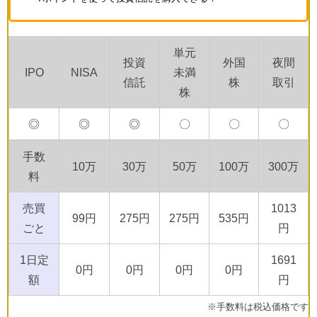
単元
投資
外国
夜間
IPO
NISA
未満
信託
株
取引
株
◎
◎
◎
〇
〇
〇
手数
10万
30万
50万
100万
300万
料
売買
1013
99円
275円
275円
535円
ごと
円
1日定
1691
0円
0円
0円
0円
額
円
※手数料は税込価格です