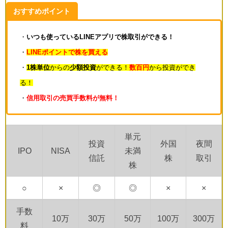
おすすめポイント
・
いつも使っているLINEアプリで株取引ができる！
・
LINEポイントで株を買える
・
1株単位
からの
少額投資
ができる！
数百円
から投資ができ
る！
・
信用取引の売買手数料が無料！
単元
投資
外国
夜間
IPO
NISA
未満
信託
株
取引
株
○
×
◎
◎
×
×
手数
10万
30万
50万
100万
300万
料