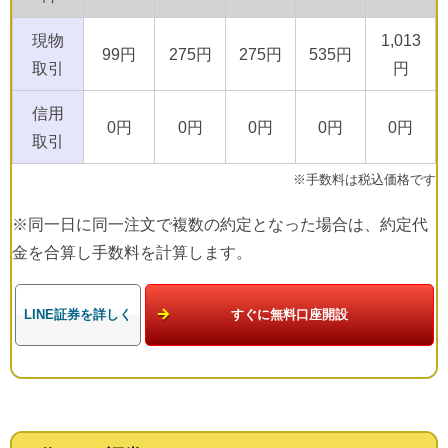
現物
1,013
99円
275円
275円
535円
取引
円
信用
0円
0円
0円
0円
0円
取引
※手数料は税込価格です
※同一日に同一注文で複数の約定となった場合は、約定代
金を合算し手数料を計算します。
LINE証券を詳しく
すぐに無料口座開設