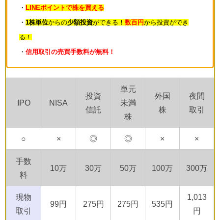
・
LINEポイントで株を買える
・
1株単位
からの
少額投資
ができる！
数百円
から投資ができ
る！
・
信用取引の売買手数料が無料！
単元
投資
外国
夜間
IPO
NISA
未満
信託
株
取引
株
○
×
◎
◎
×
×
手数
10万
30万
50万
100万
300万
料
現物
1,013
99円
275円
275円
535円
取引
円