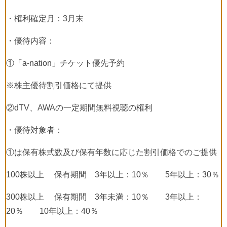
・権利確定月：
3
月末
・優待内容：
①「
a-nation
」チケット優先予約
※株主優待割引価格にて提供
②
dTV
、
AWA
の一定期間無料視聴の権利
・優待対象者：
①は保有株式数及び保有年数に応じた割引価格でのご提供
100
株以上 保有期間
3
年以上：
10
％
5
年以上：
30
％
300
株以上 保有期間
3
年未満：
10
％
3
年以上：
20
％
10
年以上：
40
％