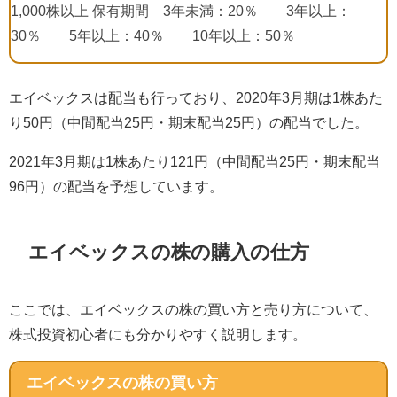
1,000
株以上 保有期間
3
年未満：
20
％
3
年以上：
30
％
5
年以上：
40
％
10
年以上：
50
％
エイベックスは配当も行っており、
2020
年
3
月期は
1
株あた
り
50
円（中間配当
25
円・期末配当
25
円）の配当でした。
2021
年
3
月期は
1
株あたり
121
円（中間配当
25
円・期末配当
96
円）の配当を予想しています。
エイベックスの株の購入の仕方
ここでは、エイベックスの株の買い方と売り方について、
株式投資初心者にも分かりやすく説明します。
エイベックスの株の買い方