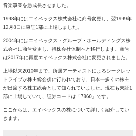
音楽事業を急成長させました。
1998
年にはエイベックス株式会社に商号変更し、翌
1999
年
12
月
8
日に東証
1
部に上場しました。
2004
年にはエイベックス・グループ・ホールディングス株
式会社に商号変更し、持株会社体制へと移行します。商号
は
2017
年に再度エイベックス株式会社に変更されました。
上場以来
2010
年まで、所属アーティストによるシークレッ
トライブが株主総会後に行われており、日本一多くの株主
が出席する株主総会として知られていました。現在も東証
1
部に上場していて、証券コードは「
7860
」です。
ここからは、エイベックスの株について詳しく紹介してい
きます。