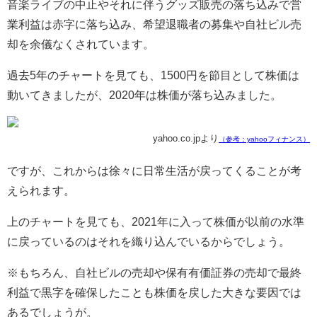
音楽ライブの中止やそれに伴うグッズ販売の落ち込みで営
業利益は赤字に落ち込み、希望退職者の募集や自社ビル売
却を余儀なくされています。
過去
5
年のチャートを見ても、
1500
円を節目として株価は
動いてきましたが、
2020
年は株価が落ち込みました。
yahoo.co.jpより
（参考：yahooフィナンス）
ですが、これからは徐々に日常生活が戻ってくることが考
えられます。
上のチャートを見ても、
2021
年に入って株価が以前の水準
に戻っているのはそれを織り込んでいるからでしょう。
※もちろん、自社ビルの売却や保有有価証券の売却で最終
利益で黒字を確保したことも株価を戻した大きな要因では
あるでしょうが。