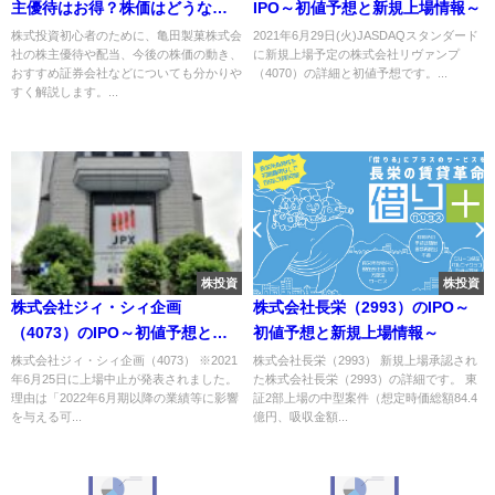
主優待はお得？株価はどうなる
IPO～初値予想と新規上場情報～
の？
株式投資初心者のために、亀田製菓株式会
2021年6月29日(火)JASDAQスタンダード
社の株主優待や配当、今後の株価の動き、
に新規上場予定の株式会社リヴァンプ
おすすめ証券会社などについても分かりや
（4070）の詳細と初値予想です。...
すく解説します。...
株投資
株投資
株式会社ジィ・シィ企画
株式会社長栄（2993）のIPO～
（4073）のIPO～初値予想と新
初値予想と新規上場情報～
規上場情報～
株式会社ジィ・シィ企画（4073） ※2021
株式会社長栄（2993） 新規上場承認され
年6月25日に上場中止が発表されました。
た株式会社長栄（2993）の詳細です。 東
理由は「2022年6月期以降の業績等に影響
証2部上場の中型案件（想定時価総額84.4
を与える可...
億円、吸収金額...