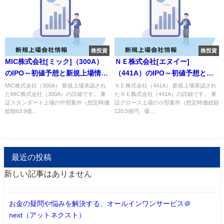
株投資
株投資
MIC株式会社[ミック]（300A）
ＮＥ株式会社[エヌイー]
のIPO～初値予想と新規上場情報
（441A）のIPO～初値予想と新
～
規上場情報～
MIC株式会社（300A） 新規上場承認され
ＮＥ株式会社（441A） 新規上場承認され
たMIC株式会社（300A）の詳細です。 東
たＮＥ株式会社（441A）の詳細です。 東
証スタンダード上場の中型案件（想定時価
証グロース上場の小型案件（想定時価総額
総額63.9億...
120.5億円、吸...
最近の投稿
新しい記事はありません
お金の疑問や悩みを解決する、オールインワンサービス＠
next（アットネクスト）