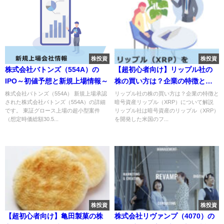
株投資
株投資
株式会社バトンズ（554A）の
【超初心者向け】リップル社の
IPO～初値予想と新規上場情報～
株の買い方は？企業の特徴と暗
号資産リップル（XRP）につい
株式会社バトンズ（554A） 新規上場承認
リップル社の株の買い方は？企業の特徴と
された株式会社バトンズ（554A）の詳細
暗号資産リップル（XRP）について解説
て解説
です。 東証グロース上場の超小型案件
リップル社は暗号資産のリップル（XRP）
（想定時価総額30.5...
を開発した米国のフ...
株投資
株投資
【超初心者向け】亀田製菓の株
株式会社リヴァンプ（4070）の