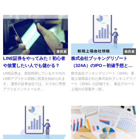
株投資
株投資
LINE証券をやってみた！初心者
株式会社ブッキングリゾート
や放置したい人でも儲かる？
（324A）のIPO～初値予想と新
規上場情報～
LINE証券は、普段利用しているスマホの
株式会社ブッキングリゾート（324A） 新
LINEアプリから気軽に投資を始められま
規上場承認された株式会社ブッキングリゾ
す。 通常の証券会社では、スマホに専用
ート（324A）の詳細です。 東証グロース
アプリをインストールす...
上場の小型案件（想...