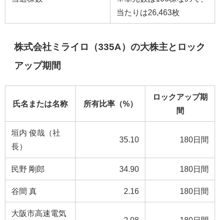
当たりは26,463枚
株式会社ミライロ（335A）の大株主とロック
アップ期間
ロックアップ期
氏名または名称
所有比率（%）
間
垣内 俊哉（社
35.10
180日間
長）
民野 剛郎
34.90
180日間
谷間 真
2.16
180日間
大阪市高速電気