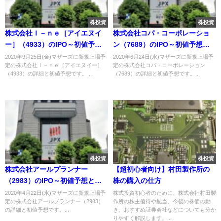
株投資
株投資
株式会社Ｉ－ｎｅ［アイエヌイ
株式会社コパ・コーポレーショ
ー］（4933）のIPO～初値予想
ン（7689）のIPO～初値予想と
と新規上場情報～
新規上場情報～
2020年9月25日(金)マザーズに新規上場予
2020年6月24日(水)マザーズに新規上場予
定の株式会社Ｉ－ｎｅ［アイエヌイー］
定の株式会社コパ・コーポレーション
（4933）の詳細と初値予想です。...
（7689）の詳細と初値予想です。...
株投資
株投資
株式会社アールプランナー
【超初心者向け】村田製作所の
（2983）のIPO～初値予想と新
株の購入の仕方
規上場情報～
2020年4月22日(水)マザーズに新規上場予
株式投資初心者のために、株式会社村田製
定の株式会社アールプランナー（2983）
作所の株主優待や配当、今後の株価の動
の詳細と初値予想です。...
き、おすすめ証券会社などについても分か
りやすく解説します。...