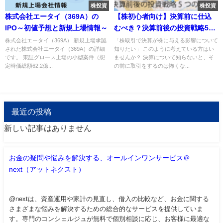
株投資
株投資
株式会社エータイ（369A）の
【株初心者向け】決算前に仕込
IPO～初値予想と新規上場情報～
むべき？決算前後の投資戦略5つ
のポイント
株式会社エータイ（369A） 新規上場承認
「株取引で決算が株に与える影響について
された株式会社エータイ（369A）の詳細
知りたい」 このように考えている方はい
です。 東証グロース上場の小型案件（想
ませんか？ 決算について知らないと、そ
定時価総額62.2億...
の前に取引をするのは怖くな...
最近の投稿
新しい記事はありません
お金の疑問や悩みを解決する、オールインワンサービス＠
next（アットネクスト）
@nextは、資産運用や家計の見直し、借入の比較など、お金に関する
さまざまな悩みを解決するための総合的なサービスを提供していま
す。専門のコンシェルジュが無料で個別相談に応じ、お客様に最適な